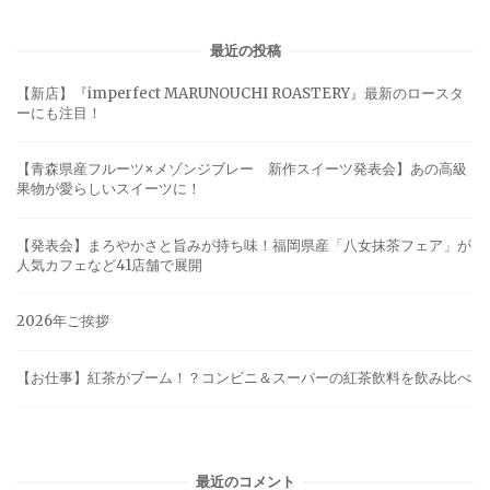
最近の投稿
【新店】『imperfect MARUNOUCHI ROASTERY』最新のロースタ
ーにも注目！
【青森県産フルーツ×メゾンジブレー 新作スイーツ発表会】あの高級
果物が愛らしいスイーツに！
【発表会】まろやかさと旨みが持ち味！福岡県産「八女抹茶フェア」が
人気カフェなど41店舗で展開
2026年ご挨拶
【お仕事】紅茶がブーム！？コンビニ＆スーパーの紅茶飲料を飲み比べ
最近のコメント