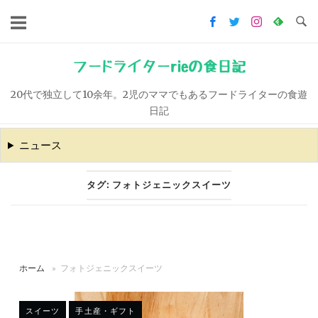
コ
ン
テ
ン
フードライターrieの食日記
ツ
20代で独立して10余年。2児のママでもあるフードライターの食遊
へ
日記
ス
キ
ニュース
ッ
プ
タグ:
フォトジェニックスイーツ
ホーム
»
フォトジェニックスイーツ
スイーツ
手土産・ギフト