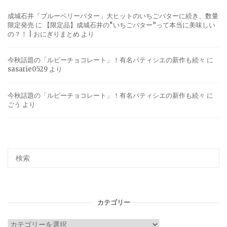
成城石井「ブルーベリーバター」大ヒットのいちごバターに続き、数量
限定発売
に
【限定品】成城石井の“いちごバター”って本当に美味しい
の？！ | おにぎりまとめ
より
今秋話題の「ルビーチョコレート」！有名パティシエの新作も続々
に
sasarie0529
より
今秋話題の「ルビーチョコレート」！有名パティシエの新作も続々
に
ごう
より
カテゴリー
カ