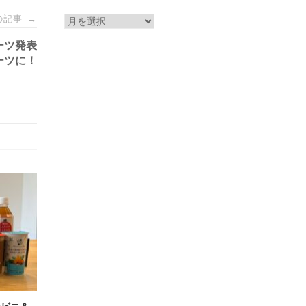
ー
の記事
ア
→
ー
ーツ発表
カ
ーツに！
イ
ブ