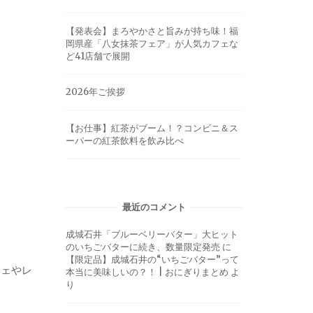
【発表会】まろやかさと旨みが持ち味！福
岡県産「八女抹茶フェア」が人気カフェな
ど41店舗で展開
2026年ご挨拶
【お仕事】紅茶がブーム！？コンビニ＆ス
ーパーの紅茶飲料を飲み比べ
最近のコメント
成城石井「ブルーベリーバター」大ヒット
のいちごバターに続き、数量限定発売
に
【限定品】成城石井の“いちごバター”って
フェやレ
本当に美味しいの？！ | おにぎりまとめ
よ
り