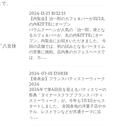
まで、
2024-11-25 10:12:33
【内覧会】治一郎のカフェ＆バーが11/2丸
の内KITTEにオープン
バウムクーヘンが人気の「治一郎」発とな
るカフェ＆バーが、丸の内KITTEにオー
プン。内覧会にお招きいただきました。 今
…「八女抹
回の店舗では、初の試みとなるバータイム
の営業に挑戦。店内奥のカフェスペースで
は、カ......
2024-07-01 17:08:18
【発表会】フランスパティスリーウィーク
2024
2024年で第4回目を迎えるパティスリーの
祭典「ダイナースクラブ フランス パティ
スリーウィーク」が、今年も7月1日からス
タートしました。 全国各地の洋菓子店やホ
テル、レストランなどが共通テーマに沿
っ......