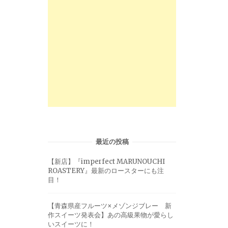
最近の投稿
【新店】『imperfect MARUNOUCHI
ROASTERY』最新のロースターにも注
目！
【青森県産フルーツ×メゾンジブレー 新
作スイーツ発表会】あの高級果物が愛らし
いスイーツに！