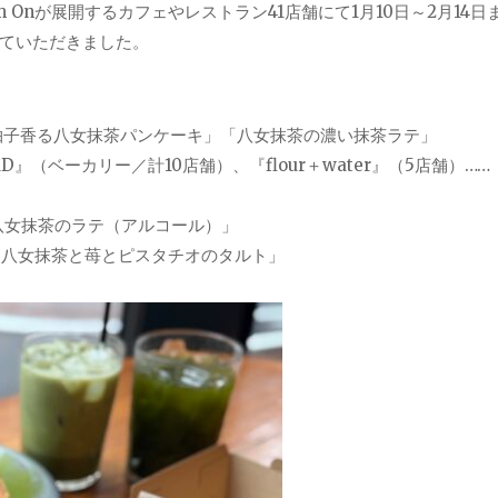
 Onが展開するカフェやレストラン41店舗にて1月10日～2月14日
ていただきました。
）……「柚子香る八女抹茶パンケーキ」「八女抹茶の濃い抹茶ラテ」
.BREAD』（ベーカリー／計10店舗）、『flour＋water』（5店舗）…
八女抹茶のラテ（アルコール）」
）……「八女抹茶と苺とピスタチオのタルト」