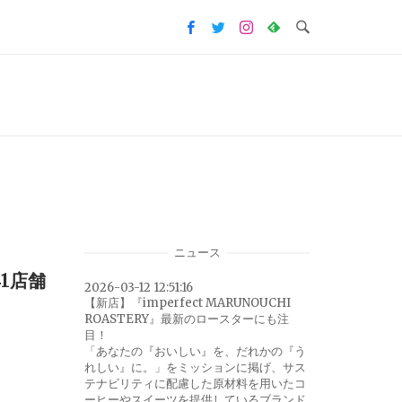
ニュース
1店舗
2026-03-12 12:51:16
【新店】『imperfect MARUNOUCHI
ROASTERY』最新のロースターにも注
目！
「あなたの『おいしい』を、だれかの『う
れしい』に。」をミッションに掲げ、サス
テナビリティに配慮した原材料を用いたコ
ーヒーやスイーツを提供しているブランド