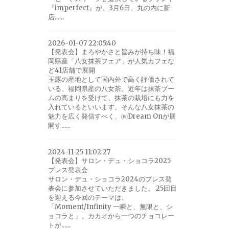
『imperfect』が、3月6日、丸の内に新
店......
2026-01-07 22:05:40
【発表会】まろやかさと旨みが持ち味！福
岡県産「八女抹茶フェア」が人気カフェな
ど41店舗で展開
玉露の産地として国内外で高く評価されて
いる、福岡県産の八女茶。近年は抹茶ブー
ムの高まりを受けて、抹茶の栽培にも力を
入れているといいます。そんな八女抹茶の
魅力を広く発信すべく、㈱Dream Onが展
開す......
2024-11-25 11:02:27
【発表会】サロン・デュ・ショコラ2025
プレス発表会
サロン・デュ・ショコラ2024のプレス発
表会に参加させていただきました。 25回目
を迎える今回のテーマは、
「Moment/Infinity 一瞬と、無限と、シ
ョコラと」。カカオから一つのチョコレー
トが......