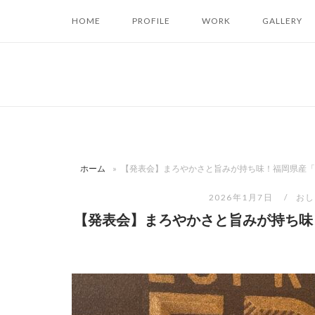
コ
HOME
PROFILE
WORK
GALLERY
ン
テ
ン
ツ
へ
ス
キ
ッ
ホーム
»
【発表会】まろやかさと旨みが持ち味！福岡県産「
プ
2026年1月7日
おし
【発表会】まろやかさと旨みが持ち味