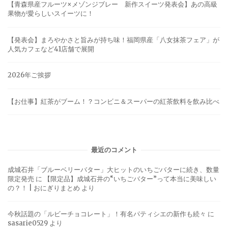
【青森県産フルーツ×メゾンジブレー 新作スイーツ発表会】あの高級
果物が愛らしいスイーツに！
【発表会】まろやかさと旨みが持ち味！福岡県産「八女抹茶フェア」が
人気カフェなど41店舗で展開
2026年ご挨拶
【お仕事】紅茶がブーム！？コンビニ＆スーパーの紅茶飲料を飲み比べ
最近のコメント
成城石井「ブルーベリーバター」大ヒットのいちごバターに続き、数量
限定発売
に
【限定品】成城石井の“いちごバター”って本当に美味しい
の？！ | おにぎりまとめ
より
今秋話題の「ルビーチョコレート」！有名パティシエの新作も続々
に
sasarie0529
より