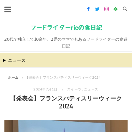
コ
ン
テ
ン
フードライターrieの食日記
ツ
20代で独立して10余年。2児のママでもあるフードライターの食遊
へ
日記
ス
キ
ニュース
ッ
プ
ホーム
»
【発表会】フランスパティスリーウィーク2024
2024年7月1日
スイーツ
,
ニュース
【発表会】フランスパティスリーウィーク
2024