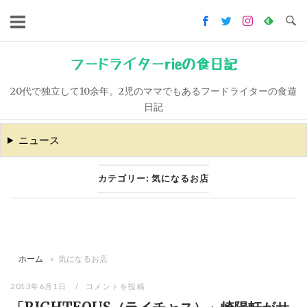
コ
ン
テ
ン
フードライターrieの食日記
ツ
20代で独立して10余年。2児のママでもあるフードライターの食遊
へ
日記
ス
キ
ニュース
ッ
プ
カテゴリー:
気になるお店
ホーム
»
気になるお店
2013年6月1日
コメントを投稿