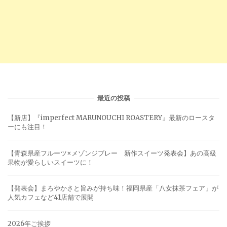
最近の投稿
【新店】『imperfect MARUNOUCHI ROASTERY』最新のロースタ
ーにも注目！
【青森県産フルーツ×メゾンジブレー 新作スイーツ発表会】あの高級
果物が愛らしいスイーツに！
【発表会】まろやかさと旨みが持ち味！福岡県産「八女抹茶フェア」が
人気カフェなど41店舗で展開
2026年ご挨拶