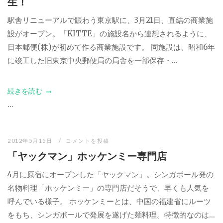
生！
駅舎リニューアルで賑わう東京駅に、3月21日、直結の商業施
設がオープン。「KITTE」の施設名から連想されるように、
日本郵便(株)が初めて作る商業施設です。 同施設は、昭和6年
に竣工した旧東京中央郵便局の局舎を一部保存・...
続きを読む
...
2012年5月15日
コメントを投稿
「ヤックマン」ホッケンミー専門店
4月に原宿にオープンした「ヤックマン」。シンガポール発の
名物料理「ホッケンミー」の専門店だそうで、早くも人気を
呼んでいる様子。 ホッケンミーとは、中国の福建省にルーツ
をもち、シンガポールで発展を遂げた麺料理。特徴的なのは...