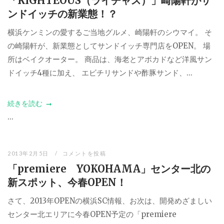
「RIGHTEOUS（ライチャス）」崎陽軒がサ
ンドイッチの新業態！？
横浜ケンミンの愛するご当地グルメ、崎陽軒のシウマイ。 そ
の崎陽軒が、新業態としてサンドイッチ専門店をOPEN。 場
所はベイクオーター。 商品は、海老とアボカドなど洋風サン
ドイッチ4種に加え、 エビチリサンドや酢豚サンド、...
続きを読む
...
2013年2月5日
コメントを投稿
「premiere YOKOHAMA」センター北の
新スポット、今春OPEN！
さて、2013年OPENの横浜SC情報、お次は、開発めざましい
センター北エリアに今春OPEN予定の「premiere