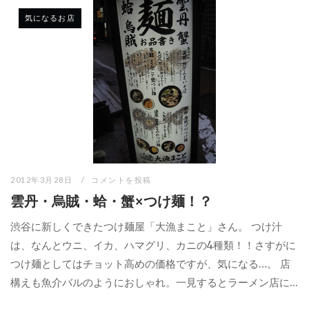
気になるお店
2012年3月28日
コメントを投稿
雲丹・烏賊・蛤・蟹×つけ麺！？
渋谷に新しくできたつけ麺屋「大漁まこと」さん。 つけ汁
は、なんとウニ、イカ、ハマグリ、カニの4種類！！さすがに
つけ麺としてはチョット高めの価格ですが、気になる…。 店
構えも魚介バルのようにおしゃれ。一見するとラーメン店に...