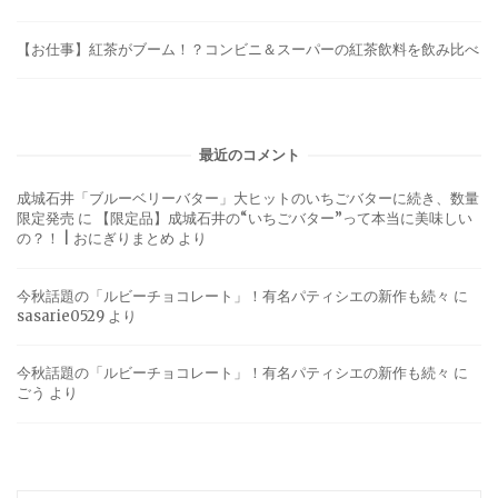
【お仕事】紅茶がブーム！？コンビニ＆スーパーの紅茶飲料を飲み比べ
最近のコメント
成城石井「ブルーベリーバター」大ヒットのいちごバターに続き、数量
限定発売
に
【限定品】成城石井の“いちごバター”って本当に美味しい
の？！ | おにぎりまとめ
より
今秋話題の「ルビーチョコレート」！有名パティシエの新作も続々
に
sasarie0529
より
今秋話題の「ルビーチョコレート」！有名パティシエの新作も続々
に
ごう
より