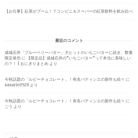
【お仕事】紅茶がブーム！？コンビニ＆スーパーの紅茶飲料を飲み比べ
最近のコメント
成城石井「ブルーベリーバター」大ヒットのいちごバターに続き、数量
限定発売
に
【限定品】成城石井の“いちごバター”って本当に美味しい
の？！ | おにぎりまとめ
より
今秋話題の「ルビーチョコレート」！有名パティシエの新作も続々
に
sasarie0529
より
今秋話題の「ルビーチョコレート」！有名パティシエの新作も続々
に
ごう
より