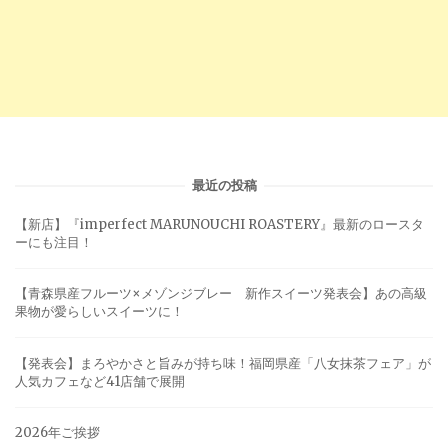
最近の投稿
【新店】『imperfect MARUNOUCHI ROASTERY』最新のロースタ
ーにも注目！
【青森県産フルーツ×メゾンジブレー 新作スイーツ発表会】あの高級
果物が愛らしいスイーツに！
【発表会】まろやかさと旨みが持ち味！福岡県産「八女抹茶フェア」が
人気カフェなど41店舗で展開
2026年ご挨拶