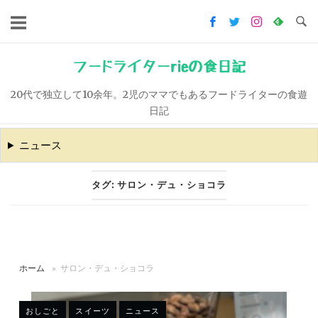
コ
ン
テ
ン
フードライターrieの食日記
ツ
20代で独立して10余年。2児のママでもあるフードライターの食遊
へ
日記
ス
キ
ニュース
ッ
プ
タグ:
サロン・デュ・ショコラ
ホーム
»
サロン・デュ・ショコラ
おしごと
スイーツ
ニュース