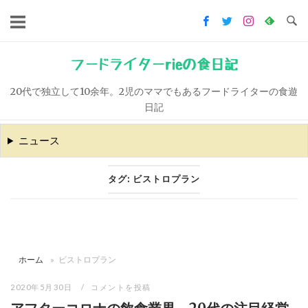
コ
ン
テ
ン
フードライターrieの食日記
ツ
20代で独立して10余年。2児のママでもあるフードライターの食遊
へ
日記
ス
キ
ニュース
ッ
プ
タグ:
ビストロプラン
ホーム
»
ビストロプラン
2020年5月30日
コメントを投稿