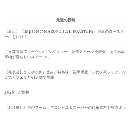
最近の投稿
【新店】『imperfect MARUNOUCHI ROASTERY』最新のロースタ
ーにも注目！
【青森県産フルーツ×メゾンジブレー 新作スイーツ発表会】あの高級
果物が愛らしいスイーツに！
【発表会】まろやかさと旨みが持ち味！福岡県産「八女抹茶フェア」が
人気カフェなど41店舗で展開
2026年ご挨拶
【お仕事】紅茶がブーム！？コンビニ＆スーパーの紅茶飲料を飲み比べ