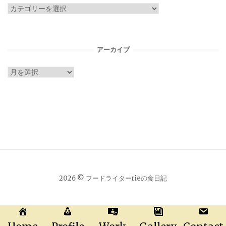
カ
テ
ゴ
リ
アーカイブ
ー
ア
ー
カ
イ
ブ
2026 © フードライターrieの食日記