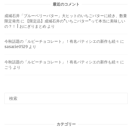
最近のコメント
成城石井「ブルーベリーバター」大ヒットのいちごバターに続き、数量
限定発売
に
【限定品】成城石井の“いちごバター”って本当に美味しい
の？！ | おにぎりまとめ
より
今秋話題の「ルビーチョコレート」！有名パティシエの新作も続々
に
sasarie0529
より
今秋話題の「ルビーチョコレート」！有名パティシエの新作も続々
に
ごう
より
カテゴリー