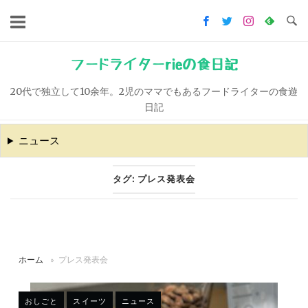
コ
ン
テ
ン
フードライターrieの食日記
ツ
20代で独立して10余年。2児のママでもあるフードライターの食遊
へ
日記
ス
キ
ニュース
ッ
プ
タグ:
プレス発表会
ホーム
»
プレス発表会
おしごと
スイーツ
ニュース