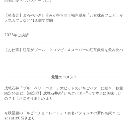
果物が愛らしいスイーツに！
【発表会】まろやかさと旨みが持ち味！福岡県産「八女抹茶フェア」が
人気カフェなど41店舗で展開
2026年ご挨拶
【お仕事】紅茶がブーム！？コンビニ＆スーパーの紅茶飲料を飲み比べ
最近のコメント
成城石井「ブルーベリーバター」大ヒットのいちごバターに続き、数量
限定発売
に
【限定品】成城石井の“いちごバター”って本当に美味しい
の？！ | おにぎりまとめ
より
今秋話題の「ルビーチョコレート」！有名パティシエの新作も続々
に
sasarie0529
より