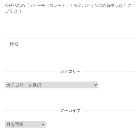
今秋話題の「ルビーチョコレート」！有名パティシエの新作も続々
に
ごう
より
カテゴリー
カ
テ
ゴ
リ
アーカイブ
ー
ア
ー
カ