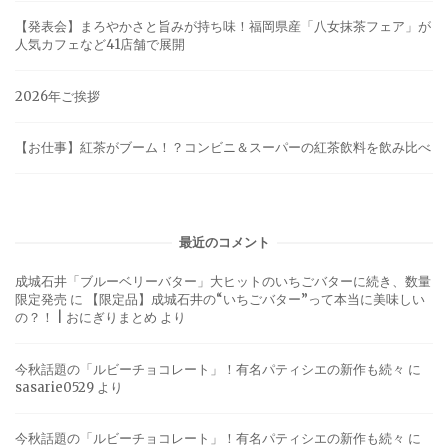
【発表会】まろやかさと旨みが持ち味！福岡県産「八女抹茶フェア」が
人気カフェなど41店舗で展開
2026年ご挨拶
【お仕事】紅茶がブーム！？コンビニ＆スーパーの紅茶飲料を飲み比べ
最近のコメント
成城石井「ブルーベリーバター」大ヒットのいちごバターに続き、数量
限定発売
に
【限定品】成城石井の“いちごバター”って本当に美味しい
の？！ | おにぎりまとめ
より
今秋話題の「ルビーチョコレート」！有名パティシエの新作も続々
に
sasarie0529
より
今秋話題の「ルビーチョコレート」！有名パティシエの新作も続々
に