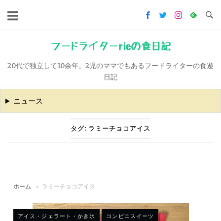
コ
ン
テ
ン
フードライターrieの食日記
ツ
20代で独立して10余年。2児のママでもあるフードライターの食遊
へ
日記
ス
キ
ニュース
ッ
プ
タグ:
ラミーチョコアイス
ホーム
»
ラミーチョコアイス
アイス・ジェラート・かき氷
コンビニスイーツ