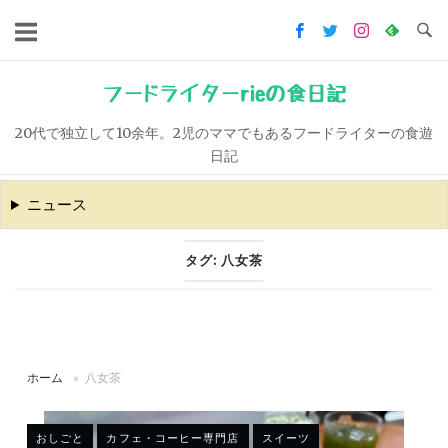
コ
ン
テ
ン
フードライターrieの食日記
ツ
20代で独立して10余年。2児のママでもあるフードライターの食遊
へ
日記
ス
キ
ニュース
ッ
プ
タグ:
八女茶
ホーム
»
八女茶
おしごと
カフェ・コーヒー専門店
スイーツ