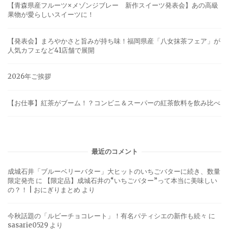
【青森県産フルーツ×メゾンジブレー 新作スイーツ発表会】あの高級
果物が愛らしいスイーツに！
【発表会】まろやかさと旨みが持ち味！福岡県産「八女抹茶フェア」が
人気カフェなど41店舗で展開
2026年ご挨拶
【お仕事】紅茶がブーム！？コンビニ＆スーパーの紅茶飲料を飲み比べ
最近のコメント
成城石井「ブルーベリーバター」大ヒットのいちごバターに続き、数量
限定発売
に
【限定品】成城石井の“いちごバター”って本当に美味しい
の？！ | おにぎりまとめ
より
今秋話題の「ルビーチョコレート」！有名パティシエの新作も続々
に
sasarie0529
より