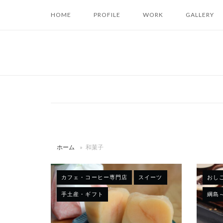
コ
HOME
PROFILE
WORK
GALLERY
ン
テ
ン
ツ
へ
ス
キ
ッ
プ
ホーム
»
和菓子
カフェ・コーヒー専門店
スイーツ
おし
手土産・ギフト
綱島