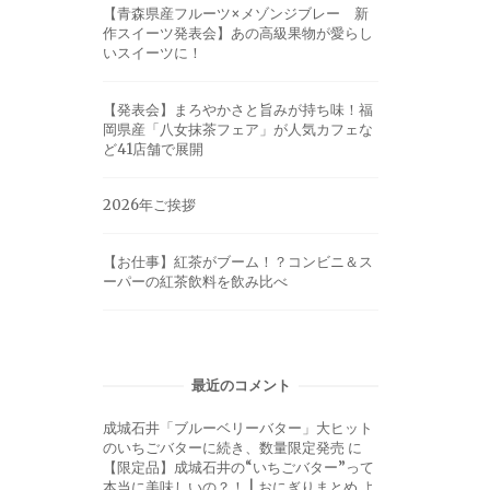
【青森県産フルーツ×メゾンジブレー 新
作スイーツ発表会】あの高級果物が愛らし
いスイーツに！
【発表会】まろやかさと旨みが持ち味！福
岡県産「八女抹茶フェア」が人気カフェな
ど41店舗で展開
2026年ご挨拶
【お仕事】紅茶がブーム！？コンビニ＆ス
ーパーの紅茶飲料を飲み比べ
最近のコメント
成城石井「ブルーベリーバター」大ヒット
のいちごバターに続き、数量限定発売
に
【限定品】成城石井の“いちごバター”って
本当に美味しいの？！ | おにぎりまとめ
よ