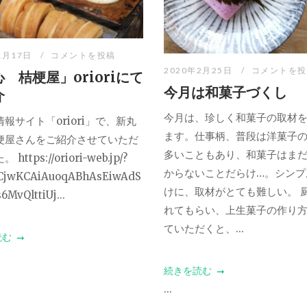
1月17日
コメントを投稿
2020年2月25日
コメントを投
 桔梗屋」orioriにて
今月は和菓子づくし
介
今月は、珍しく和菓子の取材
報サイト「oriori」で、新丸
ます。仕事柄、普段は洋菓子
梗屋さんをご紹介させていただ
多いこともあり、和菓子はま
https://oriori-web.jp/?
からないことだらけ…。シンプ
=CjwKCAiAuoqABhAsEiwAdS
けに、取材がとても難しい。 
6MvQlttiUj...
れてもらい、上生菓子の作り
ていただくと、...
読む
続きを読む
...