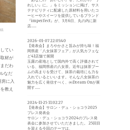
れしい』に。」をミッションに掲げ、サス
テナビリティに配慮した原材料を用いたコ
ーヒーやスイーツを提供しているブランド
『imperfect』が、3月6日、丸の内に新
店......
稿
2026-01-07 22:05:40
【発表会】まろやかさと旨みが持ち味！福
をしてい
岡県産「八女抹茶フェア」が人気カフェな
ど41店舗で展開
の取材が
玉露の産地として国内外で高く評価されて
だまだわ
いる、福岡県産の八女茶。近年は抹茶ブー
ムの高まりを受けて、抹茶の栽培にも力を
ルなだ
入れているといいます。そんな八女抹茶の
厨房に入
魅力を広く発信すべく、㈱Dream Onが展
開す......
方を教え
2024-11-25 11:02:27
【発表会】サロン・デュ・ショコラ2025
プレス発表会
サロン・デュ・ショコラ2024のプレス発
表会に参加させていただきました。 25回目
を迎える今回のテーマは、