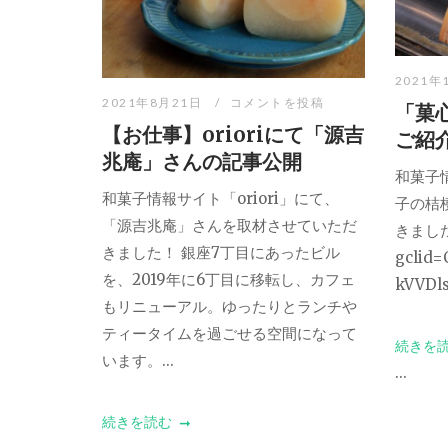
2021年
2021年8月21日
コメントを投稿
「菓心
【お仕事】orioriにて「源吉
ご紹
兆庵」さんの記事公開
和菓子情
和菓子情報サイト「oriori」にて、
子の桔
「源吉兆庵」さんを取材させていただ
きました。 
きました！ 銀座7丁目にあったビル
gclid
を、2019年に6丁目に移転し、カフェ
kVVDls
もリニューアル。ゆったりとランチや
ティータイムを過ごせる空間になって
続きを
います。...
...
続きを読む