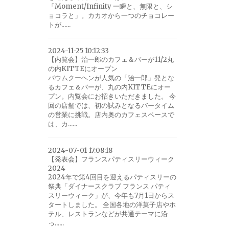
「Moment/Infinity 一瞬と、無限と、シ
ョコラと」。カカオから一つのチョコレー
トが......
2024-11-25 10:12:33
【内覧会】治一郎のカフェ＆バーが11/2丸
の内KITTEにオープン
バウムクーヘンが人気の「治一郎」発とな
るカフェ＆バーが、丸の内KITTEにオー
プン。内覧会にお招きいただきました。 今
回の店舗では、初の試みとなるバータイム
の営業に挑戦。店内奥のカフェスペースで
は、カ......
2024-07-01 17:08:18
【発表会】フランスパティスリーウィーク
2024
2024年で第4回目を迎えるパティスリーの
祭典「ダイナースクラブ フランス パティ
スリーウィーク」が、今年も7月1日からス
タートしました。 全国各地の洋菓子店やホ
テル、レストランなどが共通テーマに沿
っ......