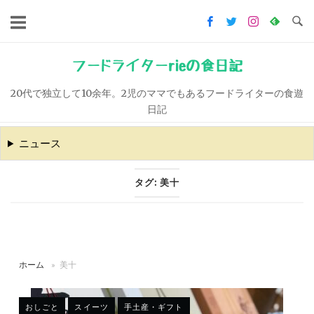
コ
ン
テ
ン
フードライターrieの食日記
ツ
20代で独立して10余年。2児のママでもあるフードライターの食遊
へ
日記
ス
キ
ニュース
ッ
プ
タグ:
美十
ホーム
»
美十
おしごと
スイーツ
手土産・ギフト