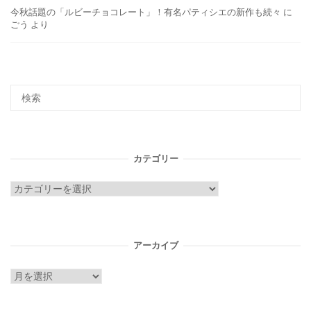
今秋話題の「ルビーチョコレート」！有名パティシエの新作も続々
に
ごう
より
カテゴリー
カ
テ
ゴ
リ
アーカイブ
ー
ア
ー
カ