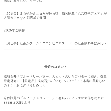
果物が愛らしいスイーツに！
【発表会】まろやかさと旨みが持ち味！福岡県産「八女抹茶フェア」が
人気カフェなど41店舗で展開
2026年ご挨拶
【お仕事】紅茶がブーム！？コンビニ＆スーパーの紅茶飲料を飲み比べ
最近のコメント
成城石井「ブルーベリーバター」大ヒットのいちごバターに続き、数量
限定発売
に
【限定品】成城石井の“いちごバター”って本当に美味しい
の？！ | おにぎりまとめ
より
今秋話題の「ルビーチョコレート」！有名パティシエの新作も続々
に
sasarie0529
より