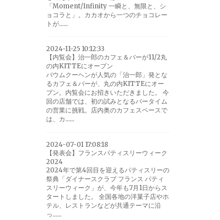
「Moment/Infinity 一瞬と、無限と、シ
ョコラと」。カカオから一つのチョコレー
トが......
2024-11-25 10:12:33
【内覧会】治一郎のカフェ＆バーが11/2丸
の内KITTEにオープン
バウムクーヘンが人気の「治一郎」発とな
るカフェ＆バーが、丸の内KITTEにオー
プン。内覧会にお招きいただきました。 今
回の店舗では、初の試みとなるバータイム
の営業に挑戦。店内奥のカフェスペースで
は、カ......
2024-07-01 17:08:18
【発表会】フランスパティスリーウィーク
2024
2024年で第4回目を迎えるパティスリーの
祭典「ダイナースクラブ フランス パティ
スリーウィーク」が、今年も7月1日からス
タートしました。 全国各地の洋菓子店やホ
テル、レストランなどが共通テーマに沿
っ......