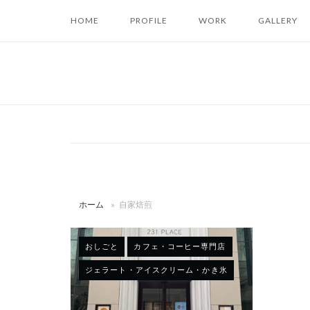
コ
HOME
PROFILE
WORK
GALLERY
ン
テ
ン
ツ
へ
ス
キ
ッ
プ
ホーム
»
自家焙煎
おしごと
カフェ・コーヒー専門店
ジェラート・アイスクリーム・かき氷