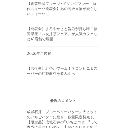
【青森県産フルーツ×メゾンジブレー 新
作スイーツ発表会】あの高級果物が愛らし
いスイーツに！
【発表会】まろやかさと旨みが持ち味！福
岡県産「八女抹茶フェア」が人気カフェな
ど41店舗で展開
2026年ご挨拶
【お仕事】紅茶がブーム！？コンビニ＆ス
ーパーの紅茶飲料を飲み比べ
最近のコメント
成城石井「ブルーベリーバター」大ヒット
のいちごバターに続き、数量限定発売
に
【限定品】成城石井の“いちごバター”って
本当に美味しいの？！ | おにぎりまとめ
よ