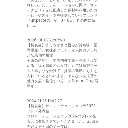
れしい』に。」をミッションに掲げ、サス
テナビリティに配慮した原材料を用いたコ
ーヒーやスイーツを提供しているブランド
『imperfect』が、3月6日、丸の内に新
店......
2026-01-07 22:05:40
【発表会】まろやかさと旨みが持ち味！福
岡県産「八女抹茶フェア」が人気カフェな
ど41店舗で展開
玉露の産地として国内外で高く評価されて
いる、福岡県産の八女茶。近年は抹茶ブー
ムの高まりを受けて、抹茶の栽培にも力を
入れているといいます。そんな八女抹茶の
魅力を広く発信すべく、㈱Dream Onが展
開す......
2024-11-25 11:02:27
【発表会】サロン・デュ・ショコラ2025
プレス発表会
サロン・デュ・ショコラ2024のプレス発
表会に参加させていただきました。 25回目
を迎える今回のテーマは、