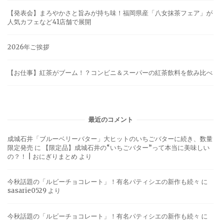
【発表会】まろやかさと旨みが持ち味！福岡県産「八女抹茶フェア」が
人気カフェなど41店舗で展開
2026年ご挨拶
【お仕事】紅茶がブーム！？コンビニ＆スーパーの紅茶飲料を飲み比べ
最近のコメント
成城石井「ブルーベリーバター」大ヒットのいちごバターに続き、数量
限定発売
に
【限定品】成城石井の“いちごバター”って本当に美味しい
の？！ | おにぎりまとめ
より
今秋話題の「ルビーチョコレート」！有名パティシエの新作も続々
に
sasarie0529
より
今秋話題の「ルビーチョコレート」！有名パティシエの新作も続々
に