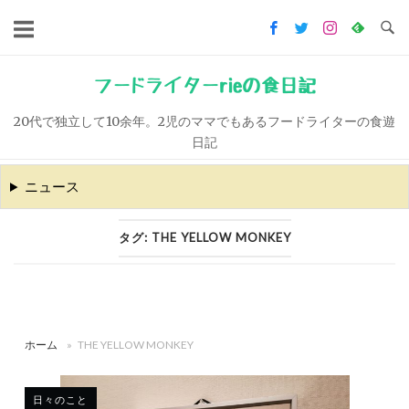
コ
ン
テ
ン
フードライターrieの食日記
ツ
20代で独立して10余年。2児のママでもあるフードライターの食遊
へ
日記
ス
キ
ニュース
ッ
プ
タグ:
THE YELLOW MONKEY
ホーム
»
THE YELLOW MONKEY
日々のこと