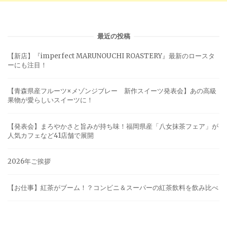
最近の投稿
【新店】『imperfect MARUNOUCHI ROASTERY』最新のロースタ
ーにも注目！
【青森県産フルーツ×メゾンジブレー 新作スイーツ発表会】あの高級
果物が愛らしいスイーツに！
【発表会】まろやかさと旨みが持ち味！福岡県産「八女抹茶フェア」が
人気カフェなど41店舗で展開
2026年ご挨拶
【お仕事】紅茶がブーム！？コンビニ＆スーパーの紅茶飲料を飲み比べ