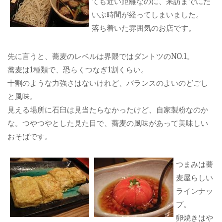
ても近い距離なのに、来訪までにだ
いぶ時間が経ってしまいました。
落ち着いた雰囲気のお店です。
先に言うと、蕎麦のレベルは界隈ではダントツのNO.1。
蕎麦は1種類で、恐らくつなぎ1割くらい。
十割のような力強さはないけれど、バランスのよいのどごし
と風味。
見える場所に石臼は見当たらなかったけど、自家製粉なのか
な。つやつやとした見た目で、蕎麦の風味があって美味しい
おそばです。
つまみは蕎
麦屋らしい
ラインナッ
プ。
卵焼きはや