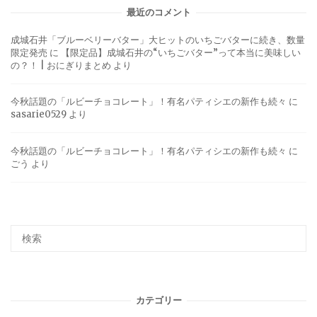
最近のコメント
成城石井「ブルーベリーバター」大ヒットのいちごバターに続き、数量
限定発売
に
【限定品】成城石井の“いちごバター”って本当に美味しい
の？！ | おにぎりまとめ
より
今秋話題の「ルビーチョコレート」！有名パティシエの新作も続々
に
sasarie0529
より
今秋話題の「ルビーチョコレート」！有名パティシエの新作も続々
に
ごう
より
カテゴリー