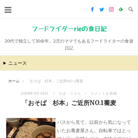
コ
ン
テ
ン
フードライターrieの食日記
ツ
20代で独立して10余年。2児のママでもあるフードライターの食遊
へ
日記
ス
キ
ニュース
ッ
プ
ホーム
»
「おそば 杉本」ご近所NO.1蕎麦
2008年8月18日
そば・うどん
コメントを投稿
「おそば 杉本」ご近所NO.1蕎麦
バスから見て、以前から気になって
いたお蕎麦屋さん。自転車ではとっ