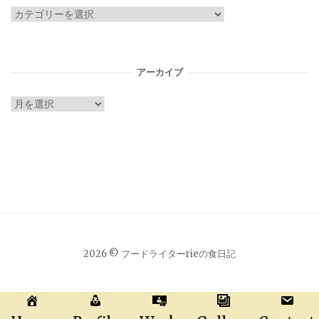
カ
テ
ゴ
リ
アーカイブ
ー
ア
ー
カ
イ
ブ
2026 © フードライターrieの食日記