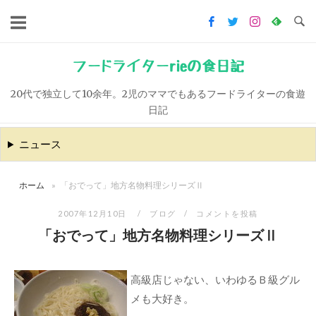
コ
ン
テ
ン
フードライターrieの食日記
ツ
20代で独立して10余年。2児のママでもあるフードライターの食遊
へ
日記
ス
キ
ニュース
ッ
プ
ホーム
»
「おでって」地方名物料理シリーズⅡ
2007年12月10日
ブログ
コメントを投稿
「おでって」地方名物料理シリーズⅡ
高級店じゃない、いわゆるＢ級グル
メも大好き。