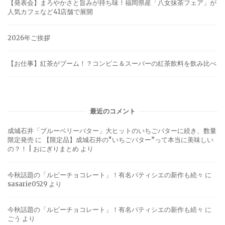
【発表会】まろやかさと旨みが持ち味！福岡県産「八女抹茶フェア」が
人気カフェなど41店舗で展開
2026年ご挨拶
【お仕事】紅茶がブーム！？コンビニ＆スーパーの紅茶飲料を飲み比べ
最近のコメント
成城石井「ブルーベリーバター」大ヒットのいちごバターに続き、数量
限定発売
に
【限定品】成城石井の“いちごバター”って本当に美味しい
の？！ | おにぎりまとめ
より
今秋話題の「ルビーチョコレート」！有名パティシエの新作も続々
に
sasarie0529
より
今秋話題の「ルビーチョコレート」！有名パティシエの新作も続々
に
ごう
より