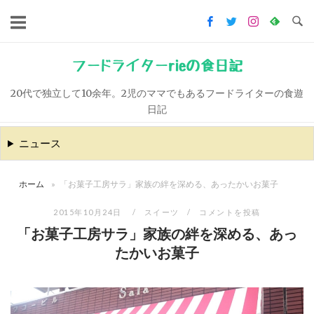
コ
ン
テ
ン
フードライターrieの食日記
ツ
20代で独立して10余年。2児のママでもあるフードライターの食遊
へ
日記
ス
キ
ニュース
ッ
プ
ホーム
»
「お菓子工房サラ」家族の絆を深める、あったかいお菓子
2015年10月24日
スイーツ
コメントを投稿
「お菓子工房サラ」家族の絆を深める、あっ
たかいお菓子