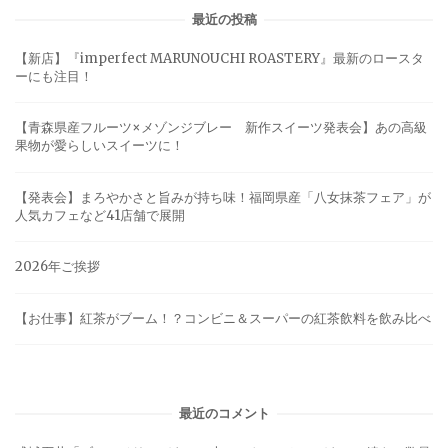
最近の投稿
【新店】『imperfect MARUNOUCHI ROASTERY』最新のロースタ
ーにも注目！
【青森県産フルーツ×メゾンジブレー 新作スイーツ発表会】あの高級
果物が愛らしいスイーツに！
【発表会】まろやかさと旨みが持ち味！福岡県産「八女抹茶フェア」が
人気カフェなど41店舗で展開
2026年ご挨拶
【お仕事】紅茶がブーム！？コンビニ＆スーパーの紅茶飲料を飲み比べ
最近のコメント