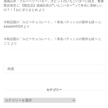
成城石井「ブルーベリーバター」大ヒットのいちごバターに続き、数量
限定発売
に
【限定品】成城石井の“いちごバター”って本当に美味しい
の？！ | おにぎりまとめ
より
今秋話題の「ルビーチョコレート」！有名パティシエの新作も続々
に
sasarie0529
より
今秋話題の「ルビーチョコレート」！有名パティシエの新作も続々
に
ごう
より
カテゴリー
カ
テ