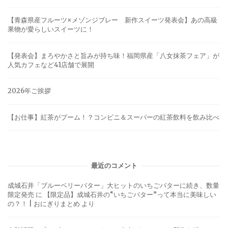
【青森県産フルーツ×メゾンジブレー 新作スイーツ発表会】あの高級
果物が愛らしいスイーツに！
【発表会】まろやかさと旨みが持ち味！福岡県産「八女抹茶フェア」が
人気カフェなど41店舗で展開
2026年ご挨拶
【お仕事】紅茶がブーム！？コンビニ＆スーパーの紅茶飲料を飲み比べ
最近のコメント
成城石井「ブルーベリーバター」大ヒットのいちごバターに続き、数量
限定発売
に
【限定品】成城石井の“いちごバター”って本当に美味しい
の？！ | おにぎりまとめ
より