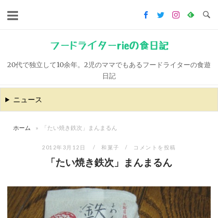
コ
ン
テ
ン
フードライターrieの食日記
ツ
20代で独立して10余年。2児のママでもあるフードライターの食遊
へ
日記
ス
キ
ニュース
ッ
プ
ホーム
»
「たい焼き鉄次」まんまるん
2012年3月12日
和菓子
コメントを投稿
「たい焼き鉄次」まんまるん