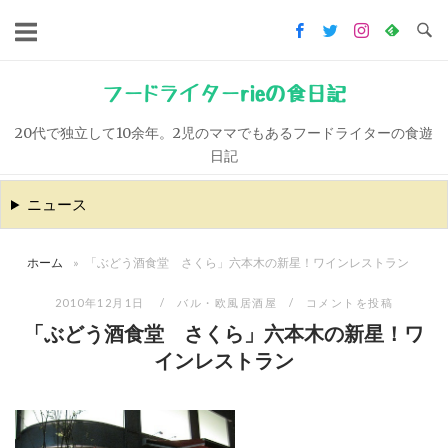
コ
ン
テ
ン
フードライターrieの食日記
ツ
20代で独立して10余年。2児のママでもあるフードライターの食遊
へ
日記
ス
キ
ニュース
ッ
プ
ホーム
»
「ぶどう酒食堂 さくら」六本木の新星！ワインレストラン
2010年12月1日
バル・欧風居酒屋
コメントを投稿
「ぶどう酒食堂 さくら」六本木の新星！ワ
インレストラン