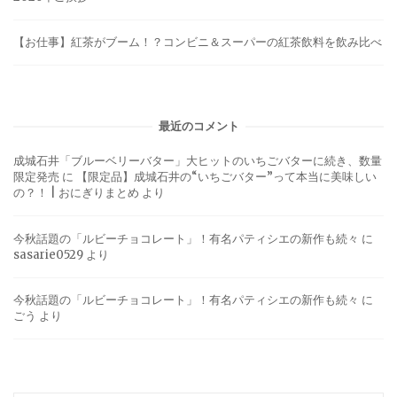
【お仕事】紅茶がブーム！？コンビニ＆スーパーの紅茶飲料を飲み比べ
最近のコメント
成城石井「ブルーベリーバター」大ヒットのいちごバターに続き、数量
限定発売
に
【限定品】成城石井の“いちごバター”って本当に美味しい
の？！ | おにぎりまとめ
より
今秋話題の「ルビーチョコレート」！有名パティシエの新作も続々
に
sasarie0529
より
今秋話題の「ルビーチョコレート」！有名パティシエの新作も続々
に
ごう
より