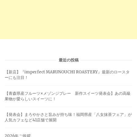
最近の投稿
【新店】『imperfect MARUNOUCHI ROASTERY』最新のロースタ
ーにも注目！
【青森県産フルーツ×メゾンジブレー 新作スイーツ発表会】あの高級
果物が愛らしいスイーツに！
【発表会】まろやかさと旨みが持ち味！福岡県産「八女抹茶フェア」が
人気カフェなど41店舗で展開
2026年ご挨拶