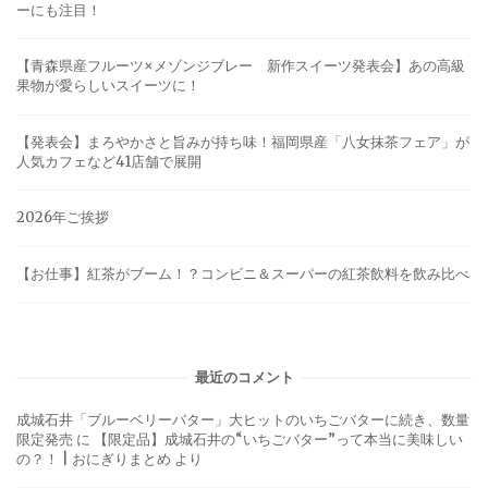
ーにも注目！
【青森県産フルーツ×メゾンジブレー 新作スイーツ発表会】あの高級
果物が愛らしいスイーツに！
【発表会】まろやかさと旨みが持ち味！福岡県産「八女抹茶フェア」が
人気カフェなど41店舗で展開
2026年ご挨拶
【お仕事】紅茶がブーム！？コンビニ＆スーパーの紅茶飲料を飲み比べ
最近のコメント
成城石井「ブルーベリーバター」大ヒットのいちごバターに続き、数量
限定発売
に
【限定品】成城石井の“いちごバター”って本当に美味しい
の？！ | おにぎりまとめ
より