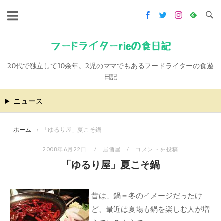
コ
ン
テ
ン
フードライターrieの食日記
ツ
20代で独立して10余年。2児のママでもあるフードライターの食遊
へ
日記
ス
キ
ニュース
ッ
プ
ホーム
»
「ゆるり屋」夏こそ鍋
2008年6月22日
居酒屋
コメントを投稿
「ゆるり屋」夏こそ鍋
昔は、鍋＝冬のイメージだったけ
ど、最近は夏場も鍋を楽しむ人が増