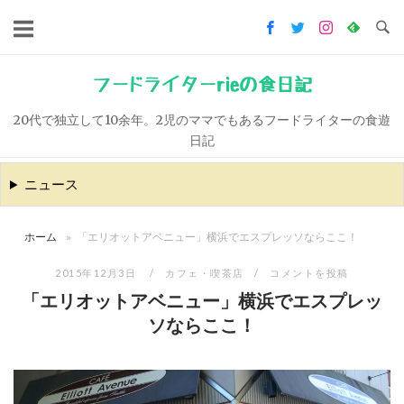
コ
ン
テ
ン
フードライターrieの食日記
ツ
20代で独立して10余年。2児のママでもあるフードライターの食遊
へ
日記
ス
キ
ニュース
ッ
プ
ホーム
»
「エリオットアベニュー」横浜でエスプレッソならここ！
2015年12月3日
カフェ・喫茶店
コメントを投稿
「エリオットアベニュー」横浜でエスプレッ
ソならここ！