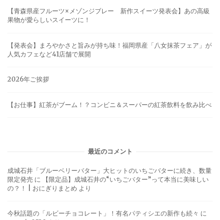
【青森県産フルーツ×メゾンジブレー 新作スイーツ発表会】あの高級
果物が愛らしいスイーツに！
【発表会】まろやかさと旨みが持ち味！福岡県産「八女抹茶フェア」が
人気カフェなど41店舗で展開
2026年ご挨拶
【お仕事】紅茶がブーム！？コンビニ＆スーパーの紅茶飲料を飲み比べ
最近のコメント
成城石井「ブルーベリーバター」大ヒットのいちごバターに続き、数量
限定発売
に
【限定品】成城石井の“いちごバター”って本当に美味しい
の？！ | おにぎりまとめ
より
今秋話題の「ルビーチョコレート」！有名パティシエの新作も続々
に