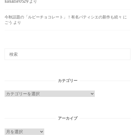
sasarie0529
より
今秋話題の「ルビーチョコレート」！有名パティシエの新作も続々
に
ごう
より
カテゴリー
カ
テ
ゴ
リ
アーカイブ
ー
ア