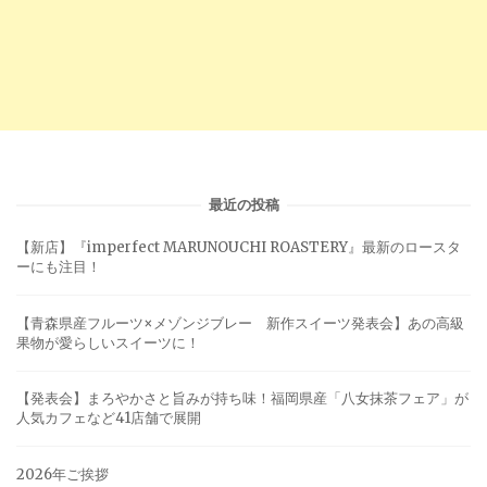
最近の投稿
【新店】『imperfect MARUNOUCHI ROASTERY』最新のロースタ
ーにも注目！
【青森県産フルーツ×メゾンジブレー 新作スイーツ発表会】あの高級
果物が愛らしいスイーツに！
【発表会】まろやかさと旨みが持ち味！福岡県産「八女抹茶フェア」が
人気カフェなど41店舗で展開
2026年ご挨拶