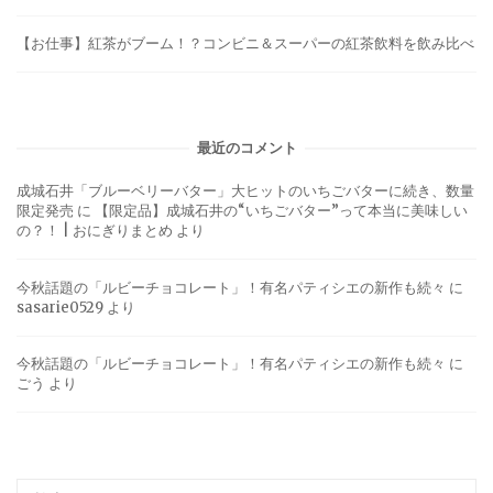
【お仕事】紅茶がブーム！？コンビニ＆スーパーの紅茶飲料を飲み比べ
最近のコメント
成城石井「ブルーベリーバター」大ヒットのいちごバターに続き、数量
限定発売
に
【限定品】成城石井の“いちごバター”って本当に美味しい
の？！ | おにぎりまとめ
より
今秋話題の「ルビーチョコレート」！有名パティシエの新作も続々
に
sasarie0529
より
今秋話題の「ルビーチョコレート」！有名パティシエの新作も続々
に
ごう
より