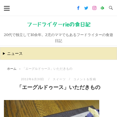
コ
ン
テ
ン
フードライターrieの食日記
ツ
20代で独立して10余年。2児のママでもあるフードライターの食遊
へ
日記
ス
キ
ニュース
ッ
プ
ホーム
»
「エーグルドゥース」いただきもの
2012年6月30日
スイーツ
コメントを投稿
「エーグルドゥース」いただきもの