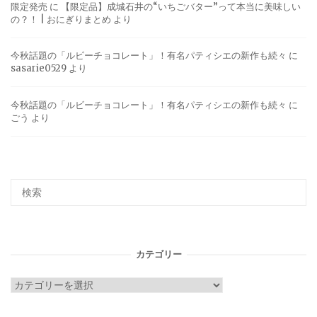
限定発売
に
【限定品】成城石井の“いちごバター”って本当に美味しい
の？！ | おにぎりまとめ
より
今秋話題の「ルビーチョコレート」！有名パティシエの新作も続々
に
sasarie0529
より
今秋話題の「ルビーチョコレート」！有名パティシエの新作も続々
に
ごう
より
カテゴリー
カ
テ