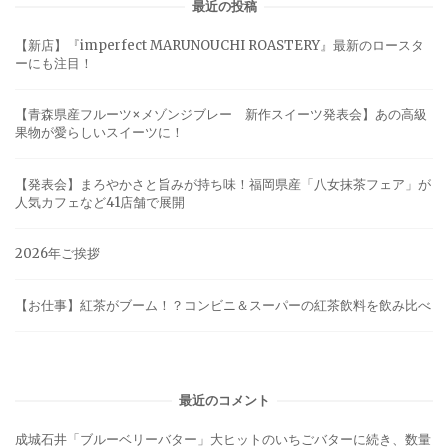
最近の投稿
【新店】『imperfect MARUNOUCHI ROASTERY』最新のロースタ
ーにも注目！
【青森県産フルーツ×メゾンジブレー 新作スイーツ発表会】あの高級
果物が愛らしいスイーツに！
【発表会】まろやかさと旨みが持ち味！福岡県産「八女抹茶フェア」が
人気カフェなど41店舗で展開
2026年ご挨拶
【お仕事】紅茶がブーム！？コンビニ＆スーパーの紅茶飲料を飲み比べ
最近のコメント
成城石井「ブルーベリーバター」大ヒットのいちごバターに続き、数量