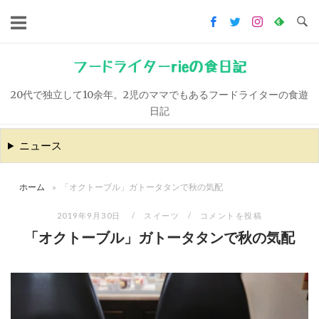
コ
ン
テ
ン
フードライターrieの食日記
ツ
20代で独立して10余年。2児のママでもあるフードライターの食遊
へ
日記
ス
キ
ニュース
ッ
プ
ホーム
»
「オクトーブル」ガトータタンで秋の気配
2019年9月30日
スイーツ
コメントを投稿
「オクトーブル」ガトータタンで秋の気配