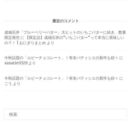
最近のコメント
成城石井「ブルーベリーバター」大ヒットのいちごバターに続き、数量
限定発売
に
【限定品】成城石井の“いちごバター”って本当に美味しい
の？！ | おにぎりまとめ
より
今秋話題の「ルビーチョコレート」！有名パティシエの新作も続々
に
sasarie0529
より
今秋話題の「ルビーチョコレート」！有名パティシエの新作も続々
に
ごう
より