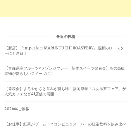
最近の投稿
【新店】『imperfect MARUNOUCHI ROASTERY』最新のロースタ
ーにも注目！
【青森県産フルーツ×メゾンジブレー 新作スイーツ発表会】あの高級
果物が愛らしいスイーツに！
【発表会】まろやかさと旨みが持ち味！福岡県産「八女抹茶フェア」が
人気カフェなど41店舗で展開
2026年ご挨拶
【お仕事】紅茶がブーム！？コンビニ＆スーパーの紅茶飲料を飲み比べ