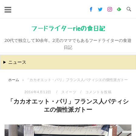
コ
ン
テ
ン
フードライターrieの食日記
ツ
20代で独立して10余年。2児のママでもあるフードライターの食遊
へ
日記
ス
キ
ニュース
ッ
プ
ホーム
»
「カカオエット・パリ」フランス人パティシエの個性派ガトー
2016年4月12日
スイーツ
コメントを投稿
「カカオエット・パリ」フランス人パティシ
エの個性派ガトー