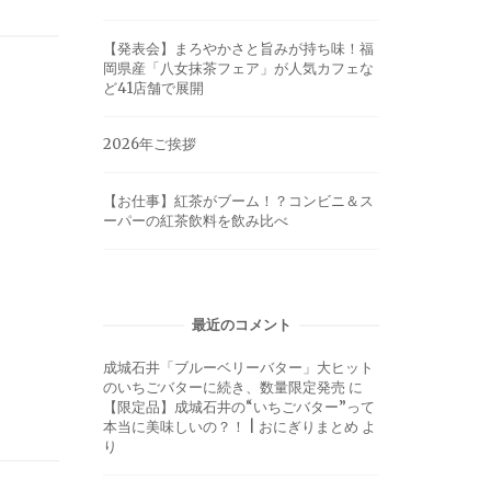
【発表会】まろやかさと旨みが持ち味！福
岡県産「八女抹茶フェア」が人気カフェな
ど41店舗で展開
2026年ご挨拶
【お仕事】紅茶がブーム！？コンビニ＆ス
ーパーの紅茶飲料を飲み比べ
ト
最近のコメント
成城石井「ブルーベリーバター」大ヒット
のいちごバターに続き、数量限定発売
に
【限定品】成城石井の“いちごバター”って
本当に美味しいの？！ | おにぎりまとめ
よ
り