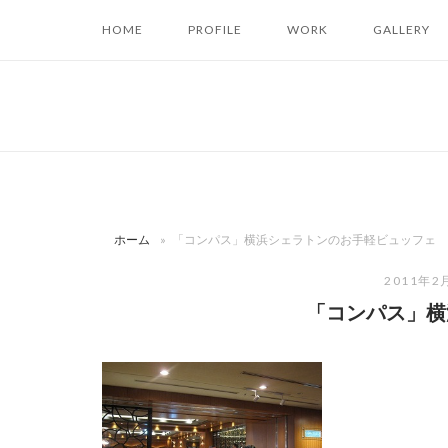
コ
HOME
PROFILE
WORK
GALLERY
ン
テ
ン
ツ
へ
ス
キ
ッ
ホーム
»
「コンパス」横浜シェラトンのお手軽ビュッフェ
プ
2011年2
「コンパス」横