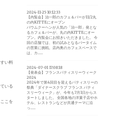
2024-11-25 10:12:33
【内覧会】治一郎のカフェ＆バーが11/2丸
の内KITTEにオープン
バウムクーヘンが人気の「治一郎」発とな
るカフェ＆バーが、丸の内KITTEにオー
プン。内覧会にお招きいただきました。 今
回の店舗では、初の試みとなるバータイム
の営業に挑戦。店内奥のカフェスペースで
は、カ......
やすい料
2024-07-01 17:08:18
【発表会】フランスパティスリーウィーク
2024
2024年で第4回目を迎えるパティスリーの
している
祭典「ダイナースクラブ フランス パティ
スリーウィーク」が、今年も7月1日からス
タートしました。 全国各地の洋菓子店やホ
らここを
テル、レストランなどが共通テーマに沿
っ......