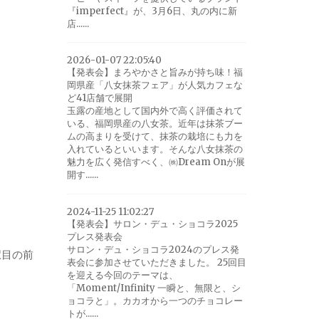
『imperfect』が、3月6日、丸の内に新
店......
2026-01-07 22:05:40
。
【発表会】まろやかさと旨みが持ち味！福
岡県産「八女抹茶フェア」が人気カフェな
ど41店舗で展開
玉露の産地として国内外で高く評価されて
いる、福岡県産の八女茶。近年は抹茶ブー
ムの高まりを受けて、抹茶の栽培にも力を
入れているといいます。そんな八女抹茶の
魅力を広く発信すべく、㈱Dream Onが展
開す......
2024-11-25 11:02:27
【発表会】サロン・デュ・ショコラ2025
プレス発表会
サロン・デュ・ショコラ2024のプレス発
駅目の前
表会に参加させていただきました。 25回目
を迎える今回のテーマは、
「Moment/Infinity 一瞬と、無限と、シ
ョコラと」。カカオから一つのチョコレー
トが......