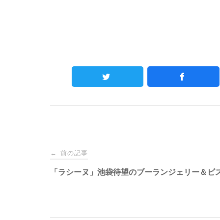
Post
前の記事
←
navigation
「ラシーヌ」池袋待望のブーランジェリー＆ビ