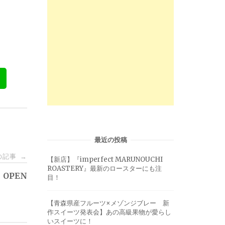
最近の投稿
の記事
→
【新店】『imperfect MARUNOUCHI
ROASTERY』最新のロースターにも注
OPEN
目！
【青森県産フルーツ×メゾンジブレー 新
作スイーツ発表会】あの高級果物が愛らし
いスイーツに！