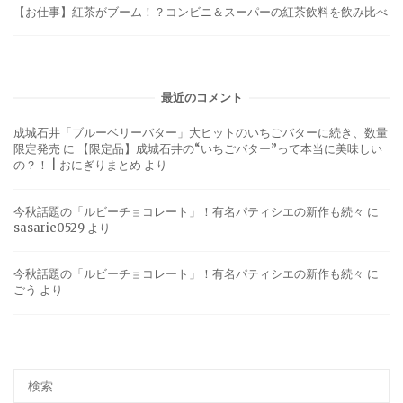
【お仕事】紅茶がブーム！？コンビニ＆スーパーの紅茶飲料を飲み比べ
最近のコメント
成城石井「ブルーベリーバター」大ヒットのいちごバターに続き、数量
限定発売
に
【限定品】成城石井の“いちごバター”って本当に美味しい
の？！ | おにぎりまとめ
より
今秋話題の「ルビーチョコレート」！有名パティシエの新作も続々
に
sasarie0529
より
今秋話題の「ルビーチョコレート」！有名パティシエの新作も続々
に
ごう
より