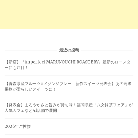
最近の投稿
【新店】『imperfect MARUNOUCHI ROASTERY』最新のロースタ
ーにも注目！
【青森県産フルーツ×メゾンジブレー 新作スイーツ発表会】あの高級
果物が愛らしいスイーツに！
【発表会】まろやかさと旨みが持ち味！福岡県産「八女抹茶フェア」が
人気カフェなど41店舗で展開
2026年ご挨拶