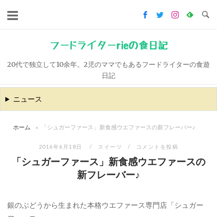
コ
ン
テ
ン
フードライターrieの食日記
ツ
20代で独立して10余年。2児のママでもあるフードライターの食遊
へ
日記
ス
キ
ニュース
ッ
プ
ホーム
»
「シュガーファース」新食感ウエファースの新フレーバー♪
2016年6月18日
スイーツ
コメントを投稿
「シュガーファース」新食感ウエファースの
新フレーバー♪
銀のぶどうから生まれた本格ウエファース専門店「シュガー