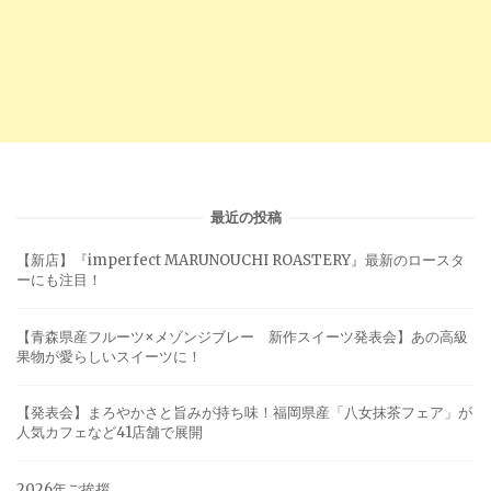
最近の投稿
【新店】『imperfect MARUNOUCHI ROASTERY』最新のロースタ
ーにも注目！
【青森県産フルーツ×メゾンジブレー 新作スイーツ発表会】あの高級
果物が愛らしいスイーツに！
【発表会】まろやかさと旨みが持ち味！福岡県産「八女抹茶フェア」が
人気カフェなど41店舗で展開
2026年ご挨拶