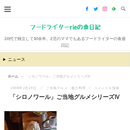
コ
ン
テ
ン
フードライターrieの食日記
ツ
20代で独立して10余年。2児のママでもあるフードライターの食遊
へ
日記
ス
キ
ニュース
ッ
プ
ホーム
»
「シロノワール」ご当地グルメシリーズⅣ
2008年2月29日
ご当地グルメ・郷土料理
コメントを投稿
「シロノワール」ご当地グルメシリーズⅣ