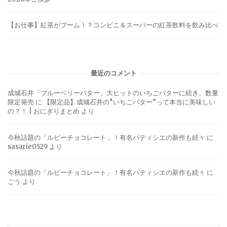
【お仕事】紅茶がブーム！？コンビニ＆スーパーの紅茶飲料を飲み比べ
最近のコメント
成城石井「ブルーベリーバター」大ヒットのいちごバターに続き、数量
限定発売
に
【限定品】成城石井の“いちごバター”って本当に美味しい
の？！ | おにぎりまとめ
より
今秋話題の「ルビーチョコレート」！有名パティシエの新作も続々
に
sasarie0529
より
今秋話題の「ルビーチョコレート」！有名パティシエの新作も続々
に
ごう
より