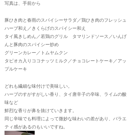
写真は、手前から
豚ひき肉と春雨のスパイシーサラダ／鶏ひき肉のフレッシュ
ハーブ和え／きくらげのスパイシー和え
タイ風きしめん／若鶏のグリル タマリンドソース／いんげ
んと豚肉のスパイシー炒め
グリーンカレー／トムヤムクン
タピオカ入りココナッツミルク／チョコレートケーキ／アッ
プルケーキ
どれも繊細な味付けで美味しい。
ハーブのすがすがしい香り、タイ唐辛子の辛味、ライムの酸
味など
鮮烈な香りが鼻を抜けていきます。
同じ辛味でも料理によって微妙な味わいの差があり、バラエ
ティ感があるのもいいですね。