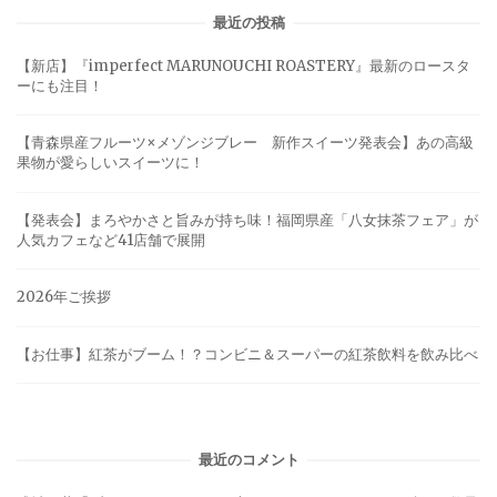
最近の投稿
【新店】『imperfect MARUNOUCHI ROASTERY』最新のロースタ
ーにも注目！
【青森県産フルーツ×メゾンジブレー 新作スイーツ発表会】あの高級
果物が愛らしいスイーツに！
【発表会】まろやかさと旨みが持ち味！福岡県産「八女抹茶フェア」が
人気カフェなど41店舗で展開
2026年ご挨拶
【お仕事】紅茶がブーム！？コンビニ＆スーパーの紅茶飲料を飲み比べ
最近のコメント