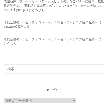
成城石井「ブルーベリーバター」大ヒットのいちごバターに続き、数量
限定発売
に
【限定品】成城石井の“いちごバター”って本当に美味しい
の？！ | おにぎりまとめ
より
今秋話題の「ルビーチョコレート」！有名パティシエの新作も続々
に
sasarie0529
より
今秋話題の「ルビーチョコレート」！有名パティシエの新作も続々
に
ごう
より
カテゴリー
カ
テ