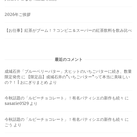
2026年ご挨拶
【お仕事】紅茶がブーム！？コンビニ＆スーパーの紅茶飲料を飲み比べ
最近のコメント
成城石井「ブルーベリーバター」大ヒットのいちごバターに続き、数量
限定発売
に
【限定品】成城石井の“いちごバター”って本当に美味しい
の？！ | おにぎりまとめ
より
今秋話題の「ルビーチョコレート」！有名パティシエの新作も続々
に
sasarie0529
より
今秋話題の「ルビーチョコレート」！有名パティシエの新作も続々
に
ごう
より