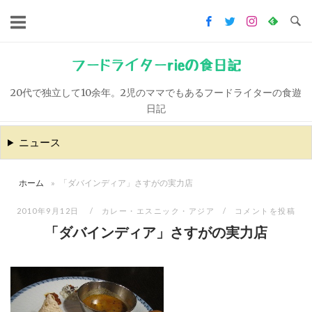
コ
ン
テ
ン
フードライターrieの食日記
ツ
20代で独立して10余年。2児のママでもあるフードライターの食遊
へ
日記
ス
キ
ニュース
ッ
プ
ホーム
»
「ダバインディア」さすがの実力店
2010年9月12日
カレー・エスニック・アジア
コメントを投稿
「ダバインディア」さすがの実力店