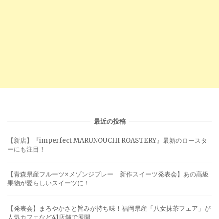
最近の投稿
【新店】『imperfect MARUNOUCHI ROASTERY』最新のロースタ
ーにも注目！
【青森県産フルーツ×メゾンジブレー 新作スイーツ発表会】あの高級
果物が愛らしいスイーツに！
【発表会】まろやかさと旨みが持ち味！福岡県産「八女抹茶フェア」が
人気カフェなど41店舗で展開