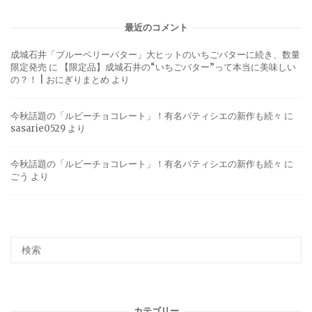
最近のコメント
成城石井「ブルーベリーバター」大ヒットのいちごバターに続き、数量
限定発売
に
【限定品】成城石井の“いちごバター”って本当に美味しい
の？！ | おにぎりまとめ
より
今秋話題の「ルビーチョコレート」！有名パティシエの新作も続々
に
sasarie0529
より
今秋話題の「ルビーチョコレート」！有名パティシエの新作も続々
に
ごう
より
カテゴリー