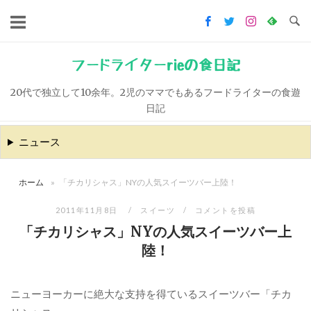
コ
ン
テ
ン
フードライターrieの食日記
ツ
20代で独立して10余年。2児のママでもあるフードライターの食遊
へ
日記
ス
キ
ニュース
ッ
プ
ホーム
»
「チカリシャス」NYの人気スイーツバー上陸！
2011年11月8日
スイーツ
コメントを投稿
「チカリシャス」NYの人気スイーツバー上
陸！
ニューヨーカーに絶大な支持を得ているスイーツバー「チカ