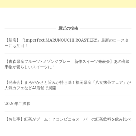
最近の投稿
【新店】『imperfect MARUNOUCHI ROASTERY』最新のロースタ
ーにも注目！
【青森県産フルーツ×メゾンジブレー 新作スイーツ発表会】あの高級
果物が愛らしいスイーツに！
【発表会】まろやかさと旨みが持ち味！福岡県産「八女抹茶フェア」が
人気カフェなど41店舗で展開
2026年ご挨拶
【お仕事】紅茶がブーム！？コンビニ＆スーパーの紅茶飲料を飲み比べ