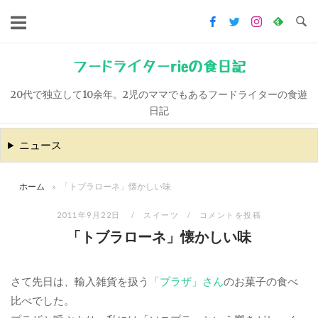
コ
ン
テ
ン
フードライターrieの食日記
ツ
20代で独立して10余年。2児のママでもあるフードライターの食遊
へ
日記
ス
キ
ニュース
ッ
プ
ホーム
»
「トブラローネ」懐かしい味
2011年9月22日
スイーツ
コメントを投稿
「トブラローネ」懐かしい味
さて先日は、輸入雑貨を扱う
「プラザ」さん
のお菓子の食べ
比べでした。