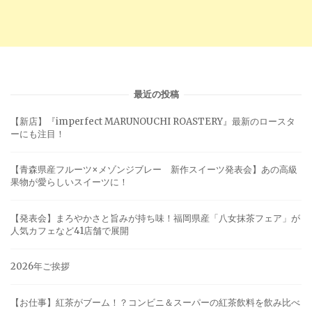
最近の投稿
【新店】『imperfect MARUNOUCHI ROASTERY』最新のロースタ
ーにも注目！
【青森県産フルーツ×メゾンジブレー 新作スイーツ発表会】あの高級
果物が愛らしいスイーツに！
【発表会】まろやかさと旨みが持ち味！福岡県産「八女抹茶フェア」が
人気カフェなど41店舗で展開
2026年ご挨拶
【お仕事】紅茶がブーム！？コンビニ＆スーパーの紅茶飲料を飲み比べ