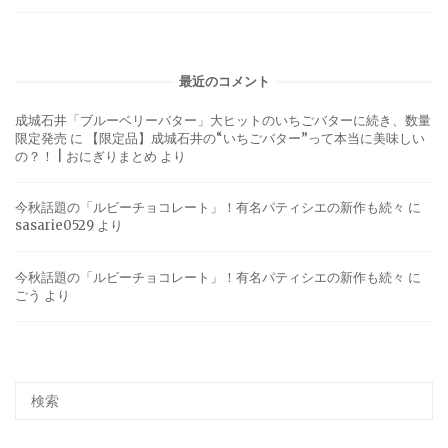
最近のコメント
成城石井「ブルーベリーバター」大ヒットのいちごバターに続き、数量
限定発売
に
【限定品】成城石井の“いちごバター”って本当に美味しい
の？！ | おにぎりまとめ
より
今秋話題の「ルビーチョコレート」！有名パティシエの新作も続々
に
sasarie0529
より
今秋話題の「ルビーチョコレート」！有名パティシエの新作も続々
に
ごう
より