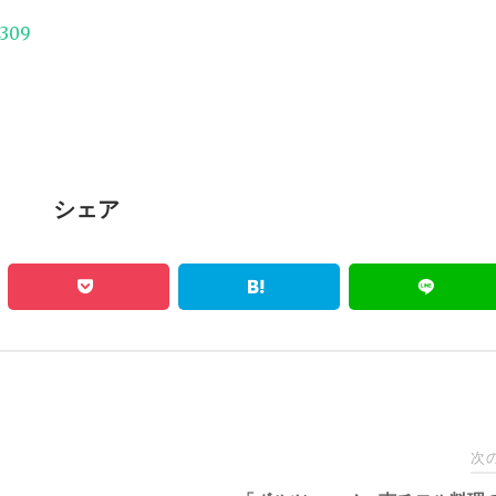
4309
シェア
次