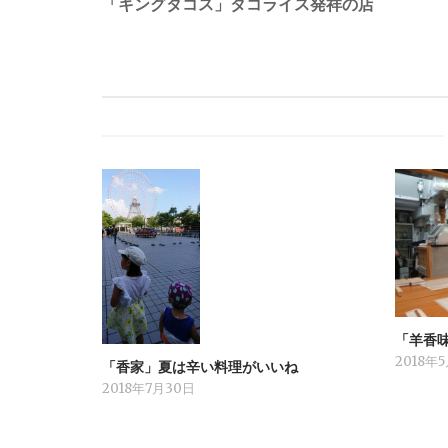
navigation
「キングタコス」タコライス発祥の店
「羊香
2018年
「香家」夏は辛い料理がいいね
2018年7月30日