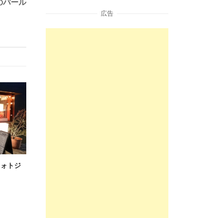
のバール
広告
フォトジ