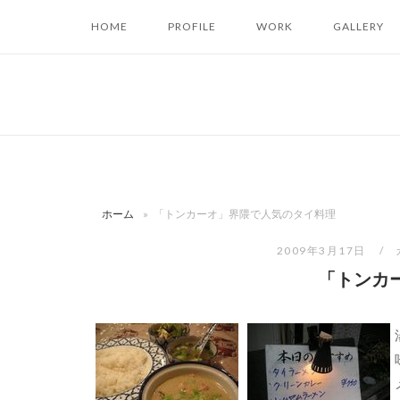
コ
HOME
PROFILE
WORK
GALLERY
ン
テ
ン
ツ
へ
ス
キ
ッ
ホーム
»
「トンカーオ」界隈で人気のタイ料理
プ
2009年3月17日
「トンカ