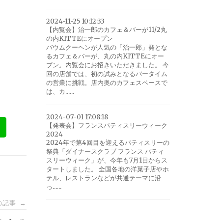
2024-11-25 10:12:33
【内覧会】治一郎のカフェ＆バーが11/2丸
の内KITTEにオープン
バウムクーヘンが人気の「治一郎」発とな
るカフェ＆バーが、丸の内KITTEにオー
プン。内覧会にお招きいただきました。 今
回の店舗では、初の試みとなるバータイム
の営業に挑戦。店内奥のカフェスペースで
は、カ......
2024-07-01 17:08:18
【発表会】フランスパティスリーウィーク
2024
2024年で第4回目を迎えるパティスリーの
祭典「ダイナースクラブ フランス パティ
スリーウィーク」が、今年も7月1日からス
タートしました。 全国各地の洋菓子店やホ
テル、レストランなどが共通テーマに沿
っ......
の記事
→