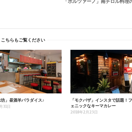
「ボルツァーノ」南チロル料理
こちらもご覧ください
味坊」昼酒羊パラダイス♪
「モクバザ」インスタで話題！
ェニックなキーマカレー
5月31日
2018年2月23日