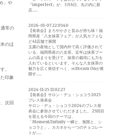
め」や
『imperfect』が、3月6日、丸の内に新
店......
2026-01-07 22:05:40
、通常の
【発表会】まろやかさと旨みが持ち味！福
岡県産「八女抹茶フェア」が人気カフェな
ど41店舗で展開
イ米のほ
玉露の産地として国内外で高く評価されて
いる、福岡県産の八女茶。近年は抹茶ブー
ムの高まりを受けて、抹茶の栽培にも力を
入れているといいます。そんな八女抹茶の
魅力を広く発信すべく、㈱Dream Onが展
です。
開す......
った印象
2024-11-25 11:02:27
【発表会】サロン・デュ・ショコラ2025
プレス発表会
で、次回
サロン・デュ・ショコラ2024のプレス発
表会に参加させていただきました。 25回目
を迎える今回のテーマは、
「Moment/Infinity 一瞬と、無限と、シ
ョコラと」。カカオから一つのチョコレー
トが......