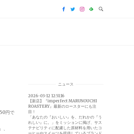
ニュース
2026-03-12 12:51:16
【新店】『imperfect MARUNOUCHI
ROASTERY』最新のロースターにも注
目！
50円で
「あなたの『おいしい』を、だれかの『う
れしい』に。」をミッションに掲げ、サス
テナビリティに配慮した原材料を用いたコ
」、
ーヒーやスイーツを提供しているブランド