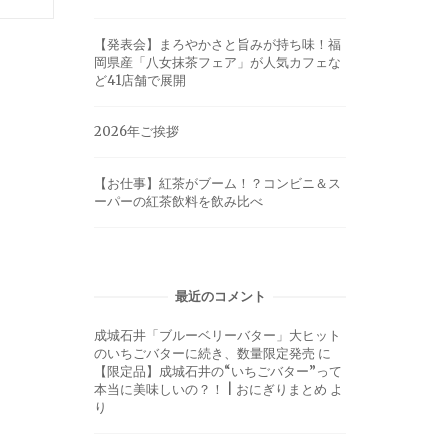
【発表会】まろやかさと旨みが持ち味！福
岡県産「八女抹茶フェア」が人気カフェな
ど41店舗で展開
2026年ご挨拶
【お仕事】紅茶がブーム！？コンビニ＆ス
ーパーの紅茶飲料を飲み比べ
最近のコメント
成城石井「ブルーベリーバター」大ヒット
のいちごバターに続き、数量限定発売
に
【限定品】成城石井の“いちごバター”って
本当に美味しいの？！ | おにぎりまとめ
よ
り