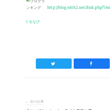
http://blog.with2.net/link.php?56
ぐるなび
Post
前の記事
←