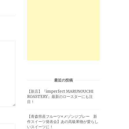
最近の投稿
【新店】『imperfect MARUNOUCHI
ROASTERY』最新のロースターにも注
目！
【青森県産フルーツ×メゾンジブレー 新
作スイーツ発表会】あの高級果物が愛らし
いスイーツに！