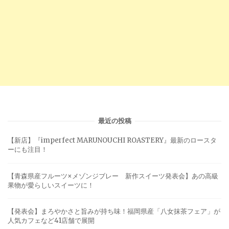
最近の投稿
【新店】『imperfect MARUNOUCHI ROASTERY』最新のロースタ
ーにも注目！
【青森県産フルーツ×メゾンジブレー 新作スイーツ発表会】あの高級
果物が愛らしいスイーツに！
【発表会】まろやかさと旨みが持ち味！福岡県産「八女抹茶フェア」が
人気カフェなど41店舗で展開