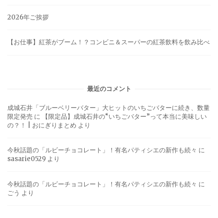
2026年ご挨拶
【お仕事】紅茶がブーム！？コンビニ＆スーパーの紅茶飲料を飲み比べ
最近のコメント
成城石井「ブルーベリーバター」大ヒットのいちごバターに続き、数量
限定発売
に
【限定品】成城石井の“いちごバター”って本当に美味しい
の？！ | おにぎりまとめ
より
今秋話題の「ルビーチョコレート」！有名パティシエの新作も続々
に
sasarie0529
より
今秋話題の「ルビーチョコレート」！有名パティシエの新作も続々
に
ごう
より