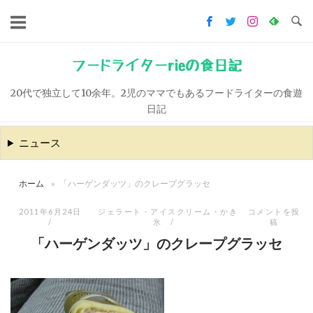
コ
ン
テ
ン
フードライターrieの食日記
ツ
20代で独立して10余年。2児のママでもあるフードライターの食遊
へ
日記
ス
キ
ニュース
ッ
プ
ホーム
»
「ハーゲンダッツ」のクレープグラッセ
2011年6月24日
ジェラート・アイスクリーム・かき
コメントを投
氷
稿
「ハーゲンダッツ」のクレープグラッセ