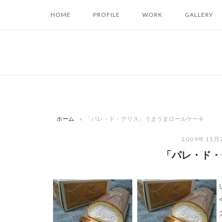
コ
HOME
PROFILE
WORK
GALLERY
ン
テ
ン
ツ
へ
ス
キ
ッ
ホーム
»
「パレ・ド・デリス」うまうまロールケーキ
プ
2009年11月
「パレ・ド・