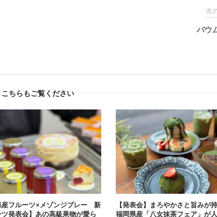
次
バウ
こちらもご覧ください
県産フルーツ×メゾンジブレー 新
【発表会】まろやかさと旨みが
ーツ発表会】あの高級果物が愛ら
福岡県産「八女抹茶フェア」が