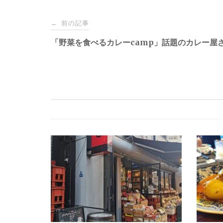
Post
前の記事
←
navigation
「野菜を食べるカレーcamp」話題のカレー屋