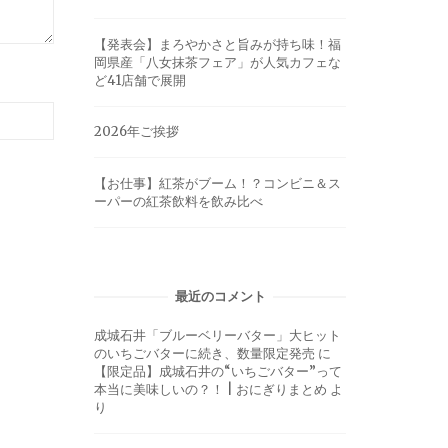
【発表会】まろやかさと旨みが持ち味！福
岡県産「八女抹茶フェア」が人気カフェな
ど41店舗で展開
2026年ご挨拶
【お仕事】紅茶がブーム！？コンビニ＆ス
ーパーの紅茶飲料を飲み比べ
最近のコメント
成城石井「ブルーベリーバター」大ヒット
のいちごバターに続き、数量限定発売
に
【限定品】成城石井の“いちごバター”って
本当に美味しいの？！ | おにぎりまとめ
よ
り