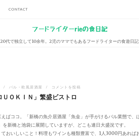
CONTACT
フードライターrieの食日記
20代で独立して10余年。2児のママでもあるフードライターの食遊日記
バル・欧風居酒屋
コメントを投稿
ロＵＯＫＩＮ」繁盛ビストロ
言えばココ。「新橋の魚介居酒屋「魚金」が手がけるバル業態で、
N」を新橋と池袋に展開していますが、どこも連日大盛況です。
ておいしいこと！料理もワインも種類豊富で、1人3000円あれば