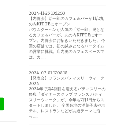
2024-11-25 10:12:33
【内覧会】治一郎のカフェ＆バーが11/2丸
の内KITTEにオープン
バウムクーヘンが人気の「治一郎」発とな
るカフェ＆バーが、丸の内KITTEにオー
プン。内覧会にお招きいただきました。 今
回の店舗では、初の試みとなるバータイム
の営業に挑戦。店内奥のカフェスペースで
は、カ......
2024-07-01 17:08:18
【発表会】フランスパティスリーウィーク
2024
2024年で第4回目を迎えるパティスリーの
祭典「ダイナースクラブ フランス パティ
スリーウィーク」が、今年も7月1日からス
タートしました。 全国各地の洋菓子店やホ
テル、レストランなどが共通テーマに沿
っ......