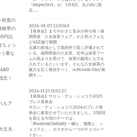
『imperfect』が、3月6日、丸の内に新
店......
ン程度の
2026-01-07 22:05:40
価格帯の
【発表会】まろやかさと旨みが持ち味！福
00円以
岡県産「八女抹茶フェア」が人気カフェな
ど41店舗で展開
はちょっ
玉露の産地として国内外で高く評価されて
いう量な
いる、福岡県産の八女茶。近年は抹茶ブー
ムの高まりを受けて、抹茶の栽培にも力を
入れているといいます。そんな八女抹茶の
80
魅力を広く発信すべく、㈱Dream Onが展
開す......
残念！
2024-11-25 11:02:27
【発表会】サロン・デュ・ショコラ2025
プレス発表会
れもア
サロン・デュ・ショコラ2024のプレス発
表会に参加させていただきました。 25回目
を迎える今回のテーマは、
「Moment/Infinity 一瞬と、無限と、シ
大丈夫
ョコラと」。カカオから一つのチョコレー
トが......