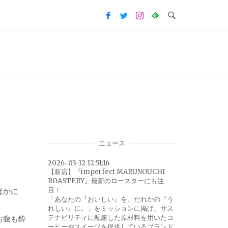
ニュース
2026-03-12 12:51:16
【新店】『imperfect MARUNOUCHI
ROASTERY』最新のロースターにも注
目！
ほかに
「あなたの『おいしい』を、だれかの『う
れしい』に。」をミッションに掲げ、サス
テナビリティに配慮した原材料を用いたコ
お腹も酔
ーヒーやスイーツを提供しているブランド