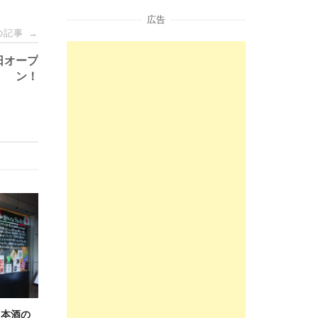
広告
の記事
→
日オープ
ン！
日本酒の