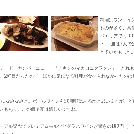
料理はワンコイ
ものが多く、高
パエリアでも10
下。1皿は2人で
と多いかも…と
テ・ド・カンパーニュ」、「チキンのマカロニグラタン」。どれも4
。2軒目だったので、ほかに気になる料理が食べられなかったのは
うになみなみと。ボトルワインも50種類はあるかと思いますが、ど
インもあり、この価格帯は嬉しいですね。
ーアル記念でプレミアムモルツとグラスワインが驚きの180円（←