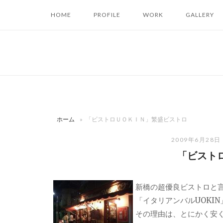
コ
HOME
PROFILE
WORK
GALLERY
ン
テ
ン
ツ
へ
ス
キ
ッ
ホーム
»
「ビストロＵＯＫＩＮ」繁盛ビストロ
プ
2009年6月28日
「ビスト
新橋の超優良ビストロと
「イタリアンバルUOKI
その理由は、とにかく安く