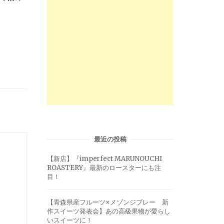
最近の投稿
【新店】『imperfect MARUNOUCHI
ROASTERY』最新のロースターにも注
目！
【青森県産フルーツ×メゾンジブレー 新
作スイーツ発表会】あの高級果物が愛らし
いスイーツに！