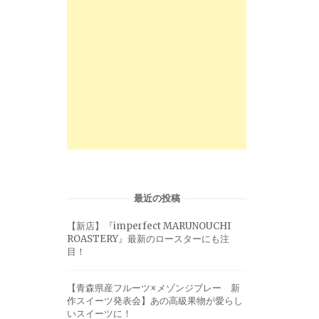
最近の投稿
【新店】『imperfect MARUNOUCHI
ROASTERY』最新のロースターにも注
目！
【青森県産フルーツ×メゾンジブレー 新
作スイーツ発表会】あの高級果物が愛らし
いスイーツに！