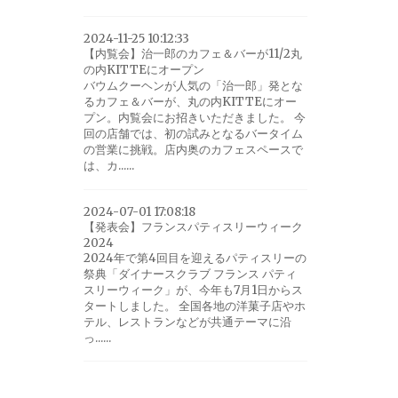
2024-11-25 10:12:33
【内覧会】治一郎のカフェ＆バーが11/2丸
の内KITTEにオープン
バウムクーヘンが人気の「治一郎」発とな
るカフェ＆バーが、丸の内KITTEにオー
プン。内覧会にお招きいただきました。 今
回の店舗では、初の試みとなるバータイム
の営業に挑戦。店内奥のカフェスペースで
は、カ......
2024-07-01 17:08:18
【発表会】フランスパティスリーウィーク
2024
2024年で第4回目を迎えるパティスリーの
祭典「ダイナースクラブ フランス パティ
スリーウィーク」が、今年も7月1日からス
タートしました。 全国各地の洋菓子店やホ
テル、レストランなどが共通テーマに沿
っ......