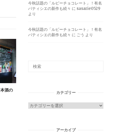
今秋話題の「ルビーチョコレート」！有名
パティシエの新作も続々
に
sasarie0529
より
今秋話題の「ルビーチョコレート」！有名
パティシエの新作も続々
に
ごう
より
日本酒の
カテゴリー
カ
テ
ゴ
リ
アーカイブ