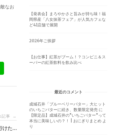
素敵なお
【発表会】まろやかさと旨みが持ち味！福
岡県産「八女抹茶フェア」が人気カフェな
ど41店舗で展開
2026年ご挨拶
【お仕事】紅茶がブーム！？コンビニ＆ス
ーパーの紅茶飲料を飲み比べ
最近のコメント
成城石井「ブルーベリーバター」大ヒット
のいちごバターに続き、数量限定発売
に
【限定品】成城石井の“いちごバター”って
の記事
→
本当に美味しいの？！ | おにぎりまとめ
よ
り
行けた…