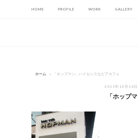
コ
HOME
PROFILE
WORK
GALLERY
ン
テ
ン
ツ
へ
ス
キ
ッ
ホーム
»
「ホップマン」ハイセンスなビアカフェ
プ
2011年10月14
「ホップマ