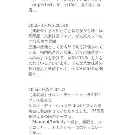
『imperfect』が、3月6日、丸の内に新
店......
2026-01-07 22:05:40
【発表会】まろやかさと旨みが持ち味！福
岡県産「八女抹茶フェア」が人気カフェな
ど41店舗で展開
玉露の産地として国内外で高く評価されて
いる、福岡県産の八女茶。近年は抹茶ブー
ムの高まりを受けて、抹茶の栽培にも力を
入れているといいます。そんな八女抹茶の
魅力を広く発信すべく、㈱Dream Onが展
開す......
2024-11-25 11:02:27
【発表会】サロン・デュ・ショコラ2025
プレス発表会
サロン・デュ・ショコラ2024のプレス発
表会に参加させていただきました。 25回目
を迎える今回のテーマは、
「Moment/Infinity 一瞬と、無限と、シ
ョコラと」。カカオから一つのチョコレー
トが......