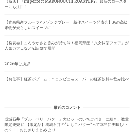
【新店】『imperfect MARUNOUCHI ROASTERY』最新のロースタ
ーにも注目！
【青森県産フルーツ×メゾンジブレー 新作スイーツ発表会】あの高級
果物が愛らしいスイーツに！
【発表会】まろやかさと旨みが持ち味！福岡県産「八女抹茶フェア」が
人気カフェなど41店舗で展開
2026年ご挨拶
【お仕事】紅茶がブーム！？コンビニ＆スーパーの紅茶飲料を飲み比べ
最近のコメント
成城石井「ブルーベリーバター」大ヒットのいちごバターに続き、数量
限定発売
に
【限定品】成城石井の“いちごバター”って本当に美味しい
の？！ | おにぎりまとめ
より