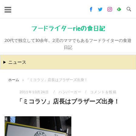
コ
ン
テ
ン
フードライターrieの食日記
ツ
20代で独立して10余年。2児のママでもあるフードライターの食遊
へ
日記
ス
キ
ニュース
ッ
プ
ホーム
»
「ミコラソ」店長はブラザーズ出身！
2011年10月24日
ハンバーガー
コメントを投稿
「ミコラソ」店長はブラザーズ出身！