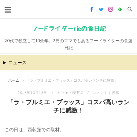
コ
ン
テ
ン
フードライターrieの食日記
ツ
20代で独立して10余年。2児のママでもあるフードライターの食遊
へ
日記
ス
キ
ニュース
ッ
プ
ホーム
»
「ラ・プルミエ・プゥッス」コスパ高いランチに感激！
2016年10月16日
カフェ・喫茶店
コメントを投稿
「ラ・プルミエ・プゥッス」コスパ高いラン
チに感激！
この日は、西荻窪での取材。