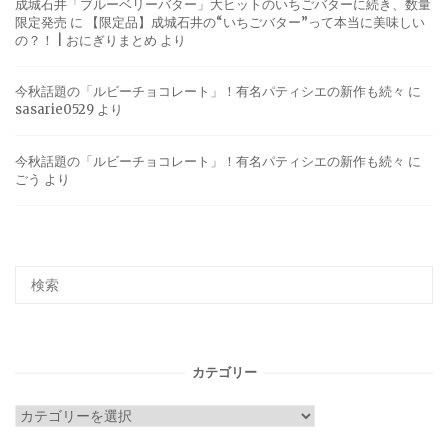
成城石井「ブルーベリーバター」大ヒットのいちごバターに続き、数量
限定発売
に
【限定品】成城石井の“いちごバター”って本当に美味しい
の？！ | おにぎりまとめ
より
今秋話題の「ルビーチョコレート」！有名パティシエの新作も続々
に
sasarie0529
より
今秋話題の「ルビーチョコレート」！有名パティシエの新作も続々
に
ごう
より
カテゴリー
カ
テ