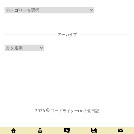
カ
テ
ゴ
リ
アーカイブ
ー
ア
ー
カ
イ
ブ
2026 © フードライターrieの食日記