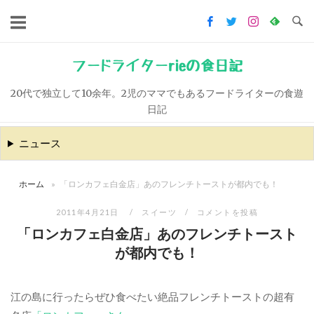
コ
ン
テ
ン
フードライターrieの食日記
ツ
20代で独立して10余年。2児のママでもあるフードライターの食遊
へ
日記
ス
キ
ニュース
ッ
プ
ホーム
»
「ロンカフェ白金店」あのフレンチトーストが都内でも！
2011年4月21日
スイーツ
コメントを投稿
「ロンカフェ白金店」あのフレンチトースト
が都内でも！
江の島に行ったらぜひ食べたい絶品フレンチトーストの超有