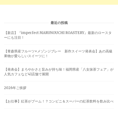
最近の投稿
【新店】『imperfect MARUNOUCHI ROASTERY』最新のロースタ
ーにも注目！
【青森県産フルーツ×メゾンジブレー 新作スイーツ発表会】あの高級
果物が愛らしいスイーツに！
【発表会】まろやかさと旨みが持ち味！福岡県産「八女抹茶フェア」が
人気カフェなど41店舗で展開
2026年ご挨拶
【お仕事】紅茶がブーム！？コンビニ＆スーパーの紅茶飲料を飲み比べ