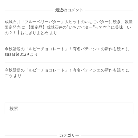
最近のコメント
成城石井「ブルーベリーバター」大ヒットのいちごバターに続き、数量
限定発売
に
【限定品】成城石井の“いちごバター”って本当に美味しい
の？！ | おにぎりまとめ
より
今秋話題の「ルビーチョコレート」！有名パティシエの新作も続々
に
sasarie0529
より
今秋話題の「ルビーチョコレート」！有名パティシエの新作も続々
に
ごう
より
カテゴリー