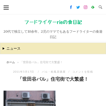
コ
ン
テ
ン
フードライターrieの食日記
ツ
20代で独立して10余年。2児のママでもあるフードライターの食遊
へ
日記
ス
キ
ニュース
ッ
プ
ホーム
»
「世田谷バル」住宅街で大繁盛！
2011年5月17日
バル・欧風居酒屋
コメントを投稿
「世田谷バル」住宅街で大繁盛！