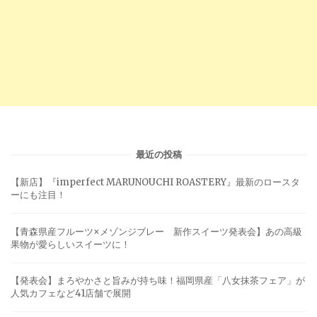
最近の投稿
【新店】『imperfect MARUNOUCHI ROASTERY』最新のロースタ
ーにも注目！
【青森県産フルーツ×メゾンジブレー 新作スイーツ発表会】あの高級
果物が愛らしいスイーツに！
【発表会】まろやかさと旨みが持ち味！福岡県産「八女抹茶フェア」が
人気カフェなど41店舗で展開