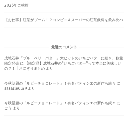
2026年ご挨拶
【お仕事】紅茶がブーム！？コンビニ＆スーパーの紅茶飲料を飲み比べ
最近のコメント
成城石井「ブルーベリーバター」大ヒットのいちごバターに続き、数量
限定発売
に
【限定品】成城石井の“いちごバター”って本当に美味しい
の？！ | おにぎりまとめ
より
今秋話題の「ルビーチョコレート」！有名パティシエの新作も続々
に
sasarie0529
より
今秋話題の「ルビーチョコレート」！有名パティシエの新作も続々
に
ごう
より