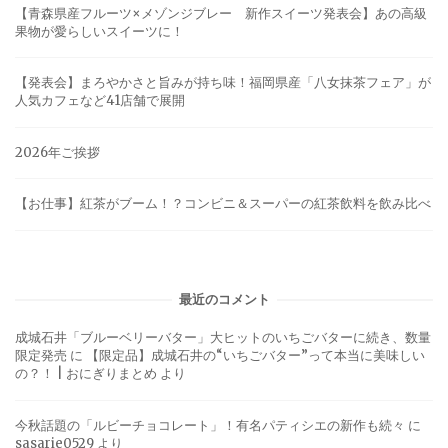
【青森県産フルーツ×メゾンジブレー 新作スイーツ発表会】あの高級
果物が愛らしいスイーツに！
【発表会】まろやかさと旨みが持ち味！福岡県産「八女抹茶フェア」が
人気カフェなど41店舗で展開
2026年ご挨拶
【お仕事】紅茶がブーム！？コンビニ＆スーパーの紅茶飲料を飲み比べ
最近のコメント
成城石井「ブルーベリーバター」大ヒットのいちごバターに続き、数量
限定発売
に
【限定品】成城石井の“いちごバター”って本当に美味しい
の？！ | おにぎりまとめ
より
今秋話題の「ルビーチョコレート」！有名パティシエの新作も続々
に
sasarie0529
より