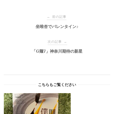
Post
前の記事
←
navigation
坐唯杏でバレンタイン♪
次の記事
→
「G麺7」神奈川期待の新星
こちらもご覧ください