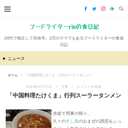
コ
ン
テ
ン
フードライターrieの食日記
ツ
20代で独立して10余年。2児のママでもあるフードライターの食遊
へ
日記
ス
キ
ニュース
ッ
プ
ホーム
»
「中国料理たけくま」行列スーラータンメン
2010年2月17日
中華
コメントを投稿
「中国料理たけくま」行列スーラータンメン
赤坂で用事の帰り。
久々の
すし兆
のおまぜの誘惑をふっ