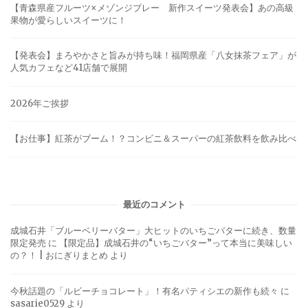
【青森県産フルーツ×メゾンジブレー 新作スイーツ発表会】あの高級
果物が愛らしいスイーツに！
【発表会】まろやかさと旨みが持ち味！福岡県産「八女抹茶フェア」が
人気カフェなど41店舗で展開
2026年ご挨拶
【お仕事】紅茶がブーム！？コンビニ＆スーパーの紅茶飲料を飲み比べ
最近のコメント
成城石井「ブルーベリーバター」大ヒットのいちごバターに続き、数量
限定発売
に
【限定品】成城石井の“いちごバター”って本当に美味しい
の？！ | おにぎりまとめ
より
今秋話題の「ルビーチョコレート」！有名パティシエの新作も続々
に
sasarie0529
より