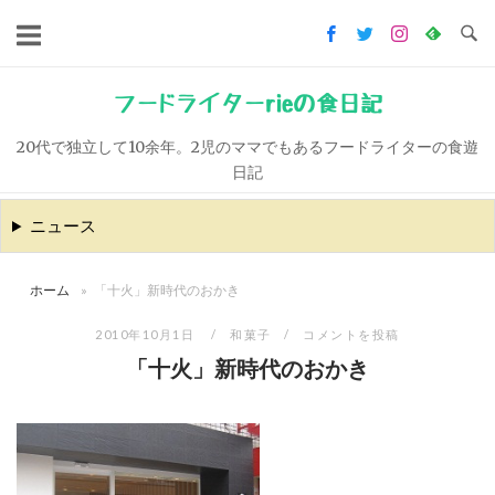
コ
ン
テ
ン
フードライターrieの食日記
ツ
20代で独立して10余年。2児のママでもあるフードライターの食遊
へ
日記
ス
キ
ニュース
ッ
プ
ホーム
»
「十火」新時代のおかき
2010年10月1日
和菓子
コメントを投稿
「十火」新時代のおかき