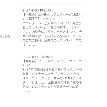
2024-11-25 10:12:33
【内覧会】治一郎のカフェ＆バーが11/2丸
の内KITTEにオープン
バウムクーヘンが人気の「治一郎」発とな
るカフェ＆バーが、丸の内KITTEにオー
プン。内覧会にお招きいただきました。 今
られる
回の店舗では、初の試みとなるバータイム
の営業に挑戦。店内奥のカフェスペースで
は、カ......
2024-07-01 17:08:18
【発表会】フランスパティスリーウィーク
2024
2024年で第4回目を迎えるパティスリーの
祭典「ダイナースクラブ フランス パティ
スリーウィーク」が、今年も7月1日からス
タートしました。 全国各地の洋菓子店やホ
テル、レストランなどが共通テーマに沿
っ......