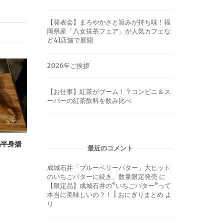
【発表会】まろやかさと旨みが持ち味！福
岡県産「八女抹茶フェア」が人気カフェな
ど41店舗で展開
2026年ご挨拶
【お仕事】紅茶がブーム！？コンビニ＆ス
ーパーの紅茶飲料を飲み比べ
鶏半身揚
最近のコメント
成城石井「ブルーベリーバター」大ヒット
のいちごバターに続き、数量限定発売
に
【限定品】成城石井の“いちごバター”って
本当に美味しいの？！ | おにぎりまとめ
よ
り