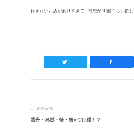
行きたいお店がありすぎて…胃袋が30個くらい欲
Post
前の記事
←
navigation
雲丹・烏賊・蛤・蟹×つけ麺！？