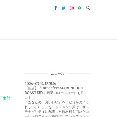
ニュース
2026-03-12 12:51:16
【新店】『imperfect MARUNOUCHI
ROASTERY』最新のロースターにも注
目！
「婁熊
「あなたの『おいしい』を、だれかの『う
れしい』に。」をミッションに掲げ、サス
テナビリティに配慮した原材料を用いたコ
ーヒーやスイーツを提供しているブランド