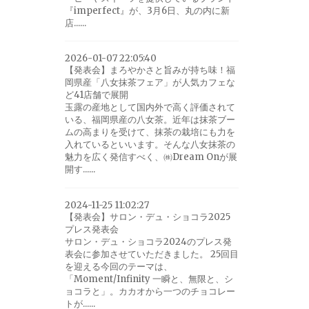
『imperfect』が、3月6日、丸の内に新
店......
2026-01-07 22:05:40
【発表会】まろやかさと旨みが持ち味！福
岡県産「八女抹茶フェア」が人気カフェな
ど41店舗で展開
玉露の産地として国内外で高く評価されて
いる、福岡県産の八女茶。近年は抹茶ブー
ムの高まりを受けて、抹茶の栽培にも力を
入れているといいます。そんな八女抹茶の
魅力を広く発信すべく、㈱Dream Onが展
開す......
2024-11-25 11:02:27
【発表会】サロン・デュ・ショコラ2025
プレス発表会
サロン・デュ・ショコラ2024のプレス発
表会に参加させていただきました。 25回目
を迎える今回のテーマは、
「Moment/Infinity 一瞬と、無限と、シ
ョコラと」。カカオから一つのチョコレー
トが......