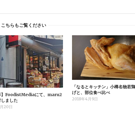
こちらもご覧ください
「なるとキッチン」小樽名物若
げと、部位食べ比べ
FoodistMediaにて、maru2
2018年4月9日
材しました
1月20日