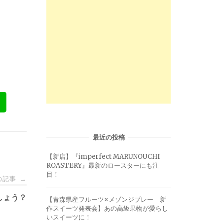
最近の投稿
【新店】『imperfect MARUNOUCHI
ROASTERY』最新のロースターにも注
目！
の記事
→
しょう？
【青森県産フルーツ×メゾンジブレー 新
作スイーツ発表会】あの高級果物が愛らし
いスイーツに！