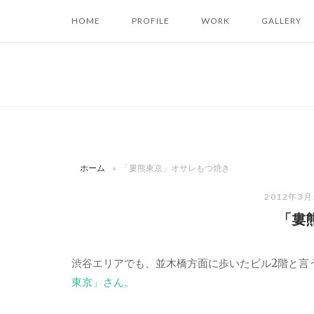
コ
HOME
PROFILE
WORK
GALLERY
ン
テ
ン
ツ
へ
ス
キ
ッ
ホーム
»
「婁熊東京」オサレもつ焼き
プ
2012年3
「婁
渋谷エリアでも、並木橋方面に歩いたビル2階と言
東京」さん。