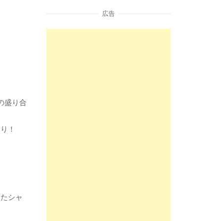
広告
の盛り合
たり！
ったシャ