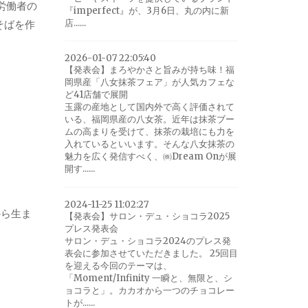
労働者の
『imperfect』が、3月6日、丸の内に新
店......
そばを作
2026-01-07 22:05:40
【発表会】まろやかさと旨みが持ち味！福
岡県産「八女抹茶フェア」が人気カフェな
ど41店舗で展開
玉露の産地として国内外で高く評価されて
いる、福岡県産の八女茶。近年は抹茶ブー
ムの高まりを受けて、抹茶の栽培にも力を
入れているといいます。そんな八女抹茶の
魅力を広く発信すべく、㈱Dream Onが展
開す......
2024-11-25 11:02:27
から生ま
【発表会】サロン・デュ・ショコラ2025
プレス発表会
サロン・デュ・ショコラ2024のプレス発
表会に参加させていただきました。 25回目
を迎える今回のテーマは、
「Moment/Infinity 一瞬と、無限と、シ
ョコラと」。カカオから一つのチョコレー
トが......