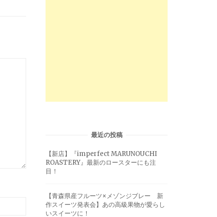
最近の投稿
【新店】『imperfect MARUNOUCHI
ROASTERY』最新のロースターにも注
目！
【青森県産フルーツ×メゾンジブレー 新
作スイーツ発表会】あの高級果物が愛らし
いスイーツに！