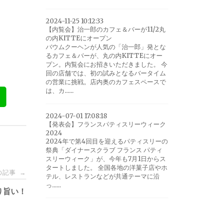
2024-11-25 10:12:33
【内覧会】治一郎のカフェ＆バーが11/2丸
の内KITTEにオープン
バウムクーヘンが人気の「治一郎」発とな
るカフェ＆バーが、丸の内KITTEにオー
プン。内覧会にお招きいただきました。 今
回の店舗では、初の試みとなるバータイム
の営業に挑戦。店内奥のカフェスペースで
は、カ......
2024-07-01 17:08:18
【発表会】フランスパティスリーウィーク
2024
2024年で第4回目を迎えるパティスリーの
祭典「ダイナースクラブ フランス パティ
スリーウィーク」が、今年も7月1日からス
タートしました。 全国各地の洋菓子店やホ
の記事
→
テル、レストランなどが共通テーマに沿
っ......
り旨い！