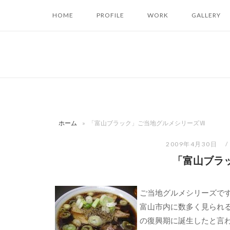
コ
HOME
PROFILE
WORK
GALLERY
ン
テ
ン
ツ
へ
ス
キ
ッ
ホーム
»
「富山ブラック」ご当地グルメシリーズⅦ
プ
2009年4月30日
「富山ブラ
ご当地グルメシリーズで
富山市内に数多く見られ
の復興期に誕生したと言