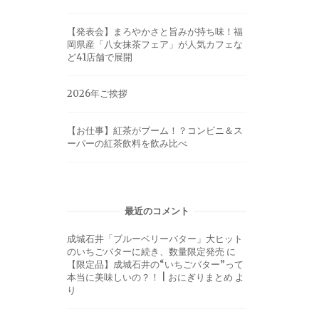
【発表会】まろやかさと旨みが持ち味！福
岡県産「八女抹茶フェア」が人気カフェな
ど41店舗で展開
2026年ご挨拶
【お仕事】紅茶がブーム！？コンビニ＆ス
ーパーの紅茶飲料を飲み比べ
最近のコメント
成城石井「ブルーベリーバター」大ヒット
のいちごバターに続き、数量限定発売
に
【限定品】成城石井の“いちごバター”って
本当に美味しいの？！ | おにぎりまとめ
よ
り