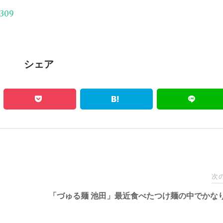
4309
シェア
次
「づゅる麺 池田」最近食べたつけ麺の中でかな