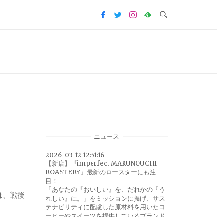
ニュース
2026-03-12 12:51:16
【新店】『imperfect MARUNOUCHI
ROASTERY』最新のロースターにも注
目！
「あなたの『おいしい』を、だれかの『う
は、戦後
れしい』に。」をミッションに掲げ、サス
テナビリティに配慮した原材料を用いたコ
ーヒーやスイーツを提供しているブランド