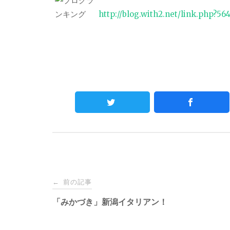
http://blog.with2.net/link.php?56
Post
前の記事
←
navigation
「みかづき」新潟イタリアン！