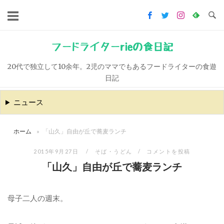
コ
ン
テ
ン
フードライターrieの食日記
ツ
20代で独立して10余年。2児のママでもあるフードライターの食遊
へ
日記
ス
キ
ニュース
ッ
プ
ホーム
»
「山久」自由が丘で蕎麦ランチ
2015年9月27日
そば・うどん
コメントを投稿
「山久」自由が丘で蕎麦ランチ
母子二人の週末。