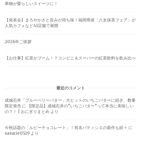
果物が愛らしいスイーツに！
【発表会】まろやかさと旨みが持ち味！福岡県産「八女抹茶フェア」が
人気カフェなど41店舗で展開
2026年ご挨拶
【お仕事】紅茶がブーム！？コンビニ＆スーパーの紅茶飲料を飲み比べ
最近のコメント
成城石井「ブルーベリーバター」大ヒットのいちごバターに続き、数量
限定発売
に
【限定品】成城石井の“いちごバター”って本当に美味しい
の？！ | おにぎりまとめ
より
今秋話題の「ルビーチョコレート」！有名パティシエの新作も続々
に
sasarie0529
より