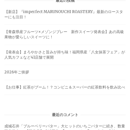
最近の投稿
【新店】『imperfect MARUNOUCHI ROASTERY』最新のロースタ
ーにも注目！
【青森県産フルーツ×メゾンジブレー 新作スイーツ発表会】あの高級
果物が愛らしいスイーツに！
【発表会】まろやかさと旨みが持ち味！福岡県産「八女抹茶フェア」が
人気カフェなど41店舗で展開
2026年ご挨拶
【お仕事】紅茶がブーム！？コンビニ＆スーパーの紅茶飲料を飲み比べ
最近のコメント
成城石井「ブルーベリーバター」大ヒットのいちごバターに続き、数量