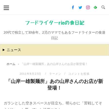
コ
ン
テ
ン
フードライターrieの食日記
ツ
20代で独立して10余年。2児のママでもあるフードライターの食遊
へ
日記
ス
キ
ニュース
ッ
プ
ホーム
»
「山岸一雄製麺所」あの山岸さんのお店が新登場！
2011年8月25日
ラーメン
コメントを投稿
「山岸一雄製麺所」あの山岸さんのお店が新
登場！
ガランとした空きスペースが目立ち、明らかに「苦戦してそ