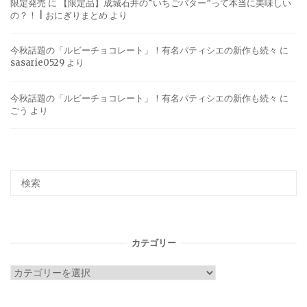
限定発売
に
【限定品】成城石井の“いちごバター”って本当に美味しい
の？！ | おにぎりまとめ
より
今秋話題の「ルビーチョコレート」！有名パティシエの新作も続々
に
sasarie0529
より
今秋話題の「ルビーチョコレート」！有名パティシエの新作も続々
に
ごう
より
カテゴリー
カ
テ