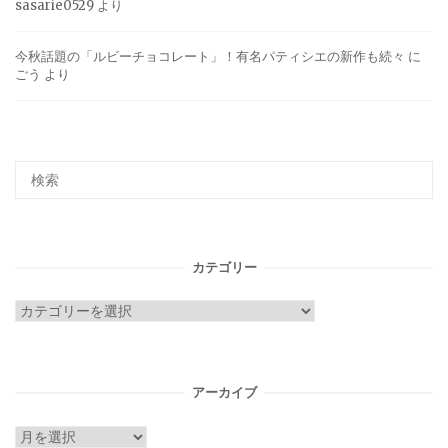
sasarie0529
より
今秋話題の「ルビーチョコレート」！有名パティシエの新作も続々
に
ごう
より
カテゴリー
カ
テ
ゴ
リ
アーカイブ
ー
ア