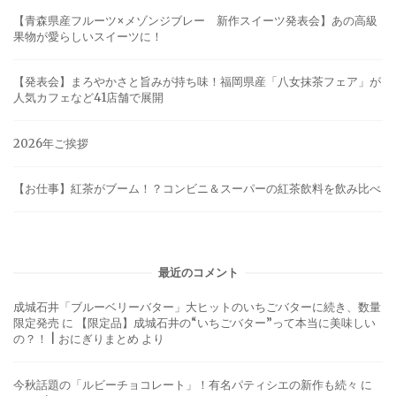
【青森県産フルーツ×メゾンジブレー 新作スイーツ発表会】あの高級
果物が愛らしいスイーツに！
【発表会】まろやかさと旨みが持ち味！福岡県産「八女抹茶フェア」が
人気カフェなど41店舗で展開
2026年ご挨拶
【お仕事】紅茶がブーム！？コンビニ＆スーパーの紅茶飲料を飲み比べ
最近のコメント
成城石井「ブルーベリーバター」大ヒットのいちごバターに続き、数量
限定発売
に
【限定品】成城石井の“いちごバター”って本当に美味しい
の？！ | おにぎりまとめ
より
今秋話題の「ルビーチョコレート」！有名パティシエの新作も続々
に