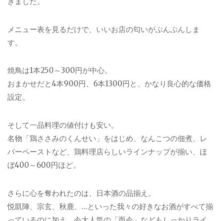
きました。
メニュー表を見るだけで、いいお店の匂いがぷんぷんしま
す。
焼鳥は1本250～300円が中心。
おまかせだと4本900円、6本1300円と、かなり良心的な価格
設定。
そして一品料理の値付けも安い。
名物「鶏ささみのくんせい」をはじめ、なんこつの佃煮、レ
バーペーストなど、鶏料理店らしいラインナップが揃い、ほ
ぼ400～600円ほど。
さらに心を奪われたのは、日本酒の品揃え。
悦凱陣、宗玄、秋鹿、…といった我々の好きなお酒がすべて揃
っているのに加え、今大人気の「而今」などもしっかりライ