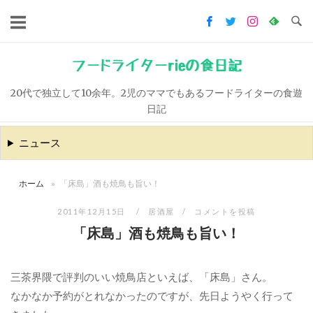
コ
ン
テ
ン
フードライターrieの食日記
ツ
20代で独立して10余年。2児のママでもあるフードライターの食遊
へ
日記
ス
キ
ニュース
ッ
プ
ホーム
»
「床島」酒も焼鳥も旨い！
2011年12月15日
居酒屋
コメントを投稿
「床島」酒も焼鳥も旨い！
三茶界隈で評判のいい焼鳥店といえば、「床島」さん。
なかなか予約がとれなかったのですが、先日ようやく行って