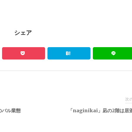
シェア
次
のバル業態
「naginikai」凪の2階は