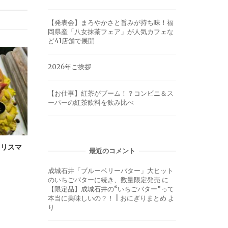
【発表会】まろやかさと旨みが持ち味！福
岡県産「八女抹茶フェア」が人気カフェな
ど41店舗で展開
2026年ご挨拶
【お仕事】紅茶がブーム！？コンビニ＆ス
ーパーの紅茶飲料を飲み比べ
クリスマ
最近のコメント
成城石井「ブルーベリーバター」大ヒット
のいちごバターに続き、数量限定発売
に
【限定品】成城石井の“いちごバター”って
本当に美味しいの？！ | おにぎりまとめ
よ
り