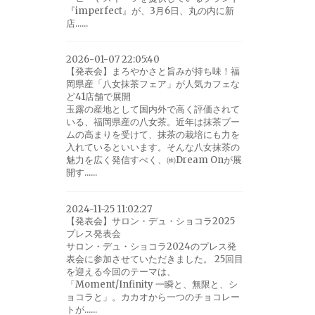
『imperfect』が、3月6日、丸の内に新
店......
2026-01-07 22:05:40
【発表会】まろやかさと旨みが持ち味！福
岡県産「八女抹茶フェア」が人気カフェな
ど41店舗で展開
玉露の産地として国内外で高く評価されて
いる、福岡県産の八女茶。近年は抹茶ブー
ムの高まりを受けて、抹茶の栽培にも力を
入れているといいます。そんな八女抹茶の
魅力を広く発信すべく、㈱Dream Onが展
開す......
2024-11-25 11:02:27
【発表会】サロン・デュ・ショコラ2025
プレス発表会
サロン・デュ・ショコラ2024のプレス発
表会に参加させていただきました。 25回目
を迎える今回のテーマは、
「Moment/Infinity 一瞬と、無限と、シ
ョコラと」。カカオから一つのチョコレー
トが......