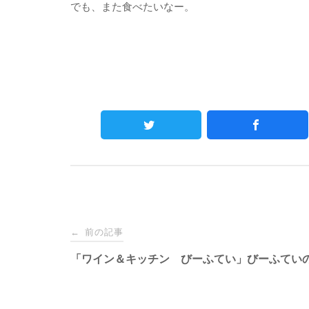
でも、また食べたいなー。
Post
前の記事
←
navigation
「ワイン＆キッチン びーふてい」びーふてい