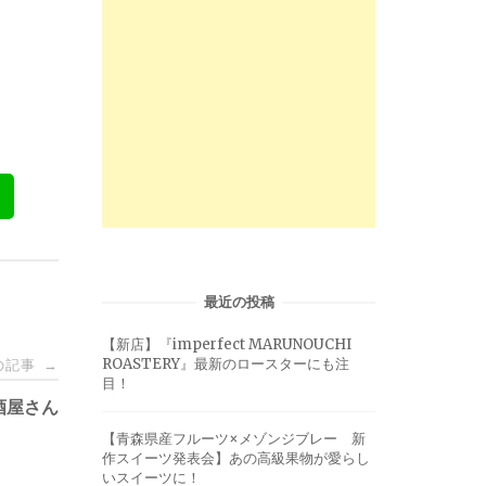
最近の投稿
【新店】『imperfect MARUNOUCHI
ROASTERY』最新のロースターにも注
の記事
→
目！
居酒屋さん
【青森県産フルーツ×メゾンジブレー 新
作スイーツ発表会】あの高級果物が愛らし
いスイーツに！