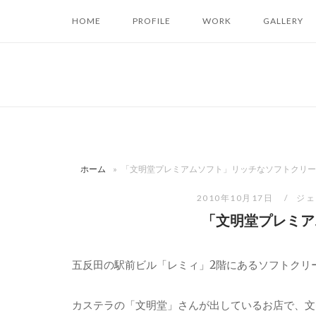
コ
HOME
PROFILE
WORK
GALLERY
ン
テ
ン
ツ
へ
ス
キ
ッ
ホーム
»
「文明堂プレミアムソフト」リッチなソフトクリー
プ
2010年10月17日
ジェ
「文明堂プレミア
五反田の駅前ビル「レミィ」2階にあるソフトクリ
カステラの「文明堂」さんが出しているお店で、文