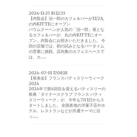
2024-11-25 10:12:33
【内覧会】治一郎のカフェ＆バーが11/2丸
の内KITTEにオープン
バウムクーヘンが人気の「治一郎」発とな
るカフェ＆バーが、丸の内KITTEにオー
プン。内覧会にお招きいただきました。 今
回の店舗では、初の試みとなるバータイム
の営業に挑戦。店内奥のカフェスペースで
は、カ......
2024-07-01 17:08:18
【発表会】フランスパティスリーウィーク
2024
2024年で第4回目を迎えるパティスリーの
祭典「ダイナースクラブ フランス パティ
スリーウィーク」が、今年も7月1日からス
タートしました。 全国各地の洋菓子店やホ
テル、レストランなどが共通テーマに沿
っ......