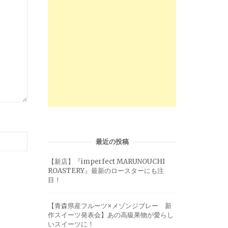
最近の投稿
【新店】『imperfect MARUNOUCHI
ROASTERY』最新のロースターにも注
目！
【青森県産フルーツ×メゾンジブレー 新
作スイーツ発表会】あの高級果物が愛らし
いスイーツに！