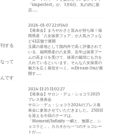
『imperfect』が、3月6日、丸の内に新
店......
2026-01-07 22:05:40
【発表会】まろやかさと旨みが持ち味！福
岡県産「八女抹茶フェア」が人気カフェな
ど41店舗で展開
創刊する
玉露の産地として国内外で高く評価されて
いる、福岡県産の八女茶。近年は抹茶ブー
ムの高まりを受けて、抹茶の栽培にも力を
くなって
入れているといいます。そんな八女抹茶の
魅力を広く発信すべく、㈱Dream Onが展
開す......
うんです
2024-11-25 11:02:27
【発表会】サロン・デュ・ショコラ2025
プレス発表会
サロン・デュ・ショコラ2024のプレス発
表会に参加させていただきました。 25回目
を迎える今回のテーマは、
「Moment/Infinity 一瞬と、無限と、シ
ョコラと」。カカオから一つのチョコレー
トが......