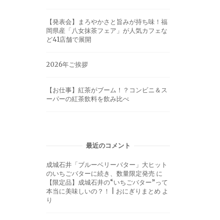
【発表会】まろやかさと旨みが持ち味！福
岡県産「八女抹茶フェア」が人気カフェな
ど41店舗で展開
2026年ご挨拶
【お仕事】紅茶がブーム！？コンビニ＆ス
ーパーの紅茶飲料を飲み比べ
最近のコメント
成城石井「ブルーベリーバター」大ヒット
のいちごバターに続き、数量限定発売
に
【限定品】成城石井の“いちごバター”って
本当に美味しいの？！ | おにぎりまとめ
よ
り