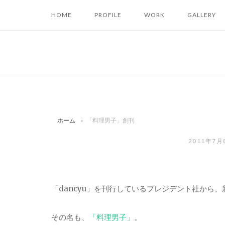
コ
HOME
PROFILE
WORK
GALLERY
ン
テ
ン
ツ
へ
ス
キ
ッ
ホーム
»
「料理男子」創刊
プ
2011年7
「dancyu」を刊行しているプレジデント社から
その名も、
「料理男子」
。