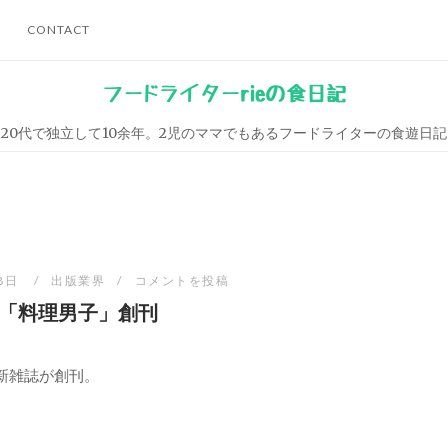
CONTACT
フードライターrieの食日記
20代で独立して10余年。2児のママでもあるフードライターの食遊日記
月8日
出版業界
コメントを投稿
「料理男子」創刊
、新雑誌が創刊。