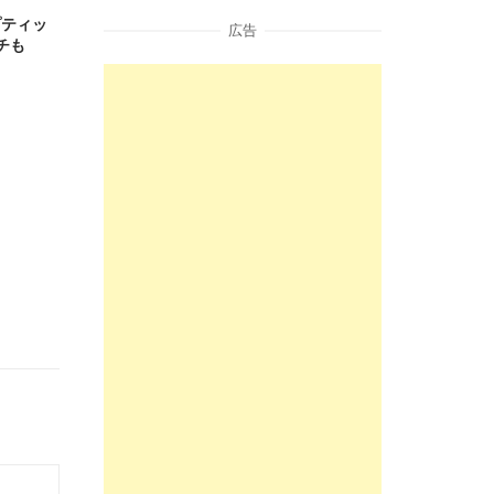
プティッ
広告
チも