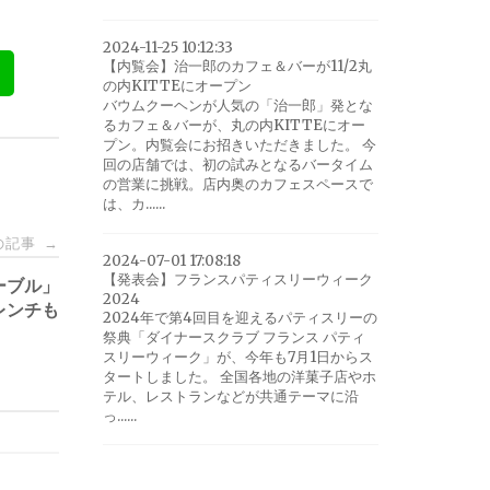
2024-11-25 10:12:33
【内覧会】治一郎のカフェ＆バーが11/2丸
の内KITTEにオープン
バウムクーヘンが人気の「治一郎」発とな
るカフェ＆バーが、丸の内KITTEにオー
プン。内覧会にお招きいただきました。 今
回の店舗では、初の試みとなるバータイム
の営業に挑戦。店内奥のカフェスペースで
は、カ......
の記事
→
2024-07-01 17:08:18
【発表会】フランスパティスリーウィーク
ーブル」
2024
レンチも
2024年で第4回目を迎えるパティスリーの
祭典「ダイナースクラブ フランス パティ
スリーウィーク」が、今年も7月1日からス
タートしました。 全国各地の洋菓子店やホ
テル、レストランなどが共通テーマに沿
っ......