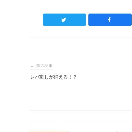
Post
前の記事
←
navigation
レバ刺しが消える！？