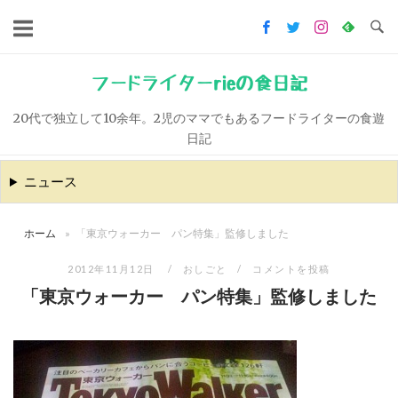
コ
ン
テ
ン
フードライターrieの食日記
ツ
20代で独立して10余年。2児のママでもあるフードライターの食遊
へ
日記
ス
キ
ニュース
ッ
プ
ホーム
»
「東京ウォーカー パン特集」監修しました
2012年11月12日
おしごと
コメントを投稿
「東京ウォーカー パン特集」監修しました