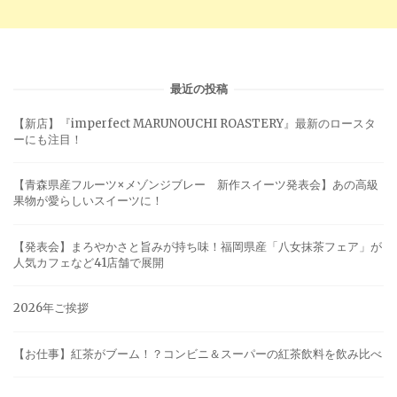
最近の投稿
【新店】『imperfect MARUNOUCHI ROASTERY』最新のロースタ
ーにも注目！
【青森県産フルーツ×メゾンジブレー 新作スイーツ発表会】あの高級
果物が愛らしいスイーツに！
【発表会】まろやかさと旨みが持ち味！福岡県産「八女抹茶フェア」が
人気カフェなど41店舗で展開
2026年ご挨拶
【お仕事】紅茶がブーム！？コンビニ＆スーパーの紅茶飲料を飲み比べ