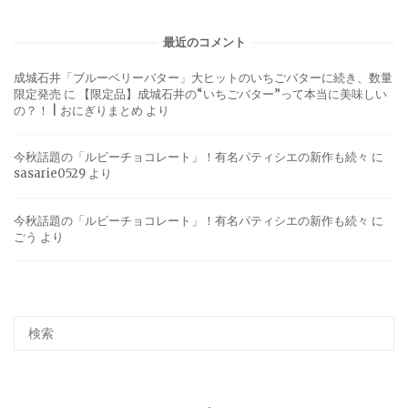
最近のコメント
成城石井「ブルーベリーバター」大ヒットのいちごバターに続き、数量
限定発売
に
【限定品】成城石井の“いちごバター”って本当に美味しい
の？！ | おにぎりまとめ
より
今秋話題の「ルビーチョコレート」！有名パティシエの新作も続々
に
sasarie0529
より
今秋話題の「ルビーチョコレート」！有名パティシエの新作も続々
に
ごう
より