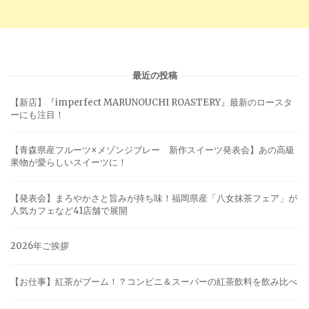
最近の投稿
【新店】『imperfect MARUNOUCHI ROASTERY』最新のロースタ
ーにも注目！
【青森県産フルーツ×メゾンジブレー 新作スイーツ発表会】あの高級
果物が愛らしいスイーツに！
【発表会】まろやかさと旨みが持ち味！福岡県産「八女抹茶フェア」が
人気カフェなど41店舗で展開
2026年ご挨拶
【お仕事】紅茶がブーム！？コンビニ＆スーパーの紅茶飲料を飲み比べ