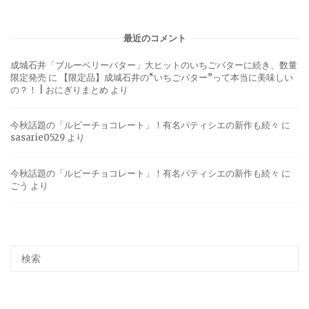
最近のコメント
成城石井「ブルーベリーバター」大ヒットのいちごバターに続き、数量
限定発売
に
【限定品】成城石井の“いちごバター”って本当に美味しい
の？！ | おにぎりまとめ
より
今秋話題の「ルビーチョコレート」！有名パティシエの新作も続々
に
sasarie0529
より
今秋話題の「ルビーチョコレート」！有名パティシエの新作も続々
に
ごう
より