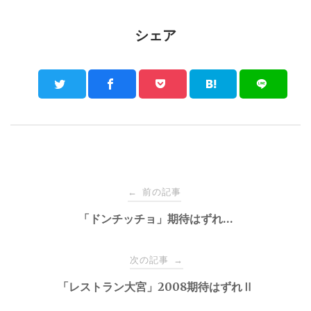
シェア
Post
前の記事
←
navigation
「ドンチッチョ」期待はずれ…
次の記事
→
「レストラン大宮」2008期待はずれⅡ