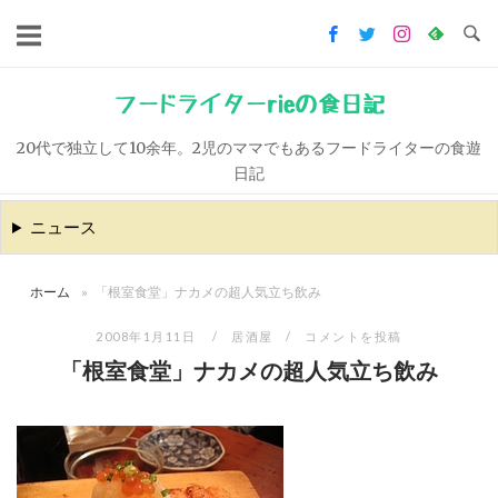
コ
ン
テ
ン
フードライターrieの食日記
ツ
20代で独立して10余年。2児のママでもあるフードライターの食遊
へ
日記
ス
キ
ニュース
ッ
プ
ホーム
»
「根室食堂」ナカメの超人気立ち飲み
2008年1月11日
居酒屋
コメントを投稿
「根室食堂」ナカメの超人気立ち飲み